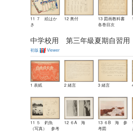
11 ７ 絵はか
12 奥付
13 図画教科書
き
各巻目次
中学校用 第三年級夏期自習用
初版
Viewer
1 表紙
2 緒言
3 緒言
11 ５ 釣魚
12 ６A 海
13 ６B 海 参
（写真） 参考
考図