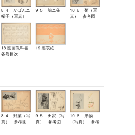
8 ４ かばんニ
9 ５ 鳩ニ雀
10 ６ 菊（写
帽子（写真）
真） 参考図
参考図
18 図画教科書
19 裏表紙
各巻目次
8 ４ 野菜（写
9 ５ 田家（写
10 ６ 果物
真） 参考図
真） 参考図
（写真） 参考
図