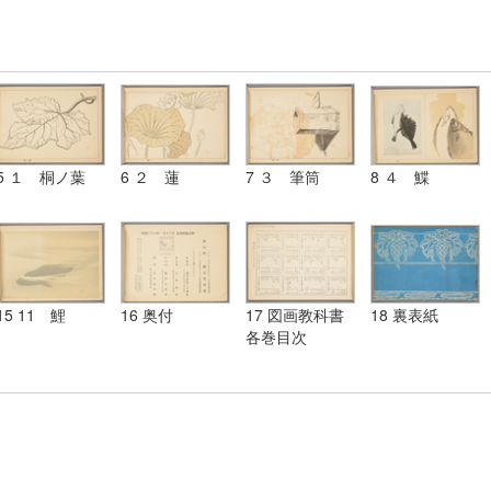
5 １ 桐ノ葉
6 ２ 蓮
7 ３ 筆筒
8 ４ 鰈
15 11 鯉
16 奥付
17 図画教科書
18 裏表紙
各巻目次