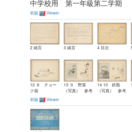
中学校用 第一年級第二学期
初版
Viewer
2 緒言
3 緒言
4 目次
12 ８ チョー
13 ９ 野菜
14 10 鉄瓶
ク箱
（写真） 参考
（写真） 参考
図
図
初版
Viewer