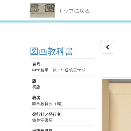
トップに戻る
図画教科書
巻号
中学校用 第一年級第三学期
版
初版
著者
図画教育会（編）
発行社／発行者
鐘美堂書店
出版年月日