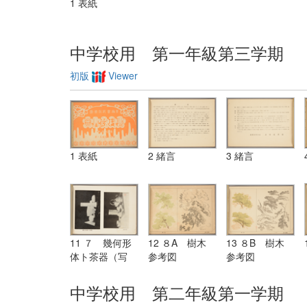
1 表紙
中学校用 第一年級第三学期
初版
Viewer
1 表紙
2 緒言
3 緒言
11 ７ 幾何形
12 ８A 樹木
13 ８B 樹木
体ト茶器（写
参考図
参考図
真） 参考図
中学校用 第二年級第一学期