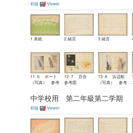
初版
Viewer
1 表紙
2 緒言
3 緒言
11 ６ ボート
12 ７ 百合
13 ８ 浜辺船
（写真） 参考
参考図
（写真） 参考
図
図
中学校用 第二年級第二学期
初版
Viewer