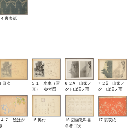
14 裏表紙
4 目次
5 １ 水車（写
6 ２A 山家ノ
7 ２B 山家ノ
真） 参考図
夕ト山渓ノ雨
夕 山渓ノ雨
（写真）
14 ７ 絵はが
15 奥付
16 図画教科書
17 裏表紙
き
各巻目次