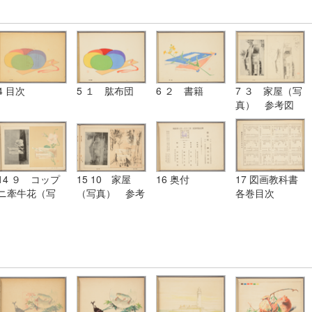
4 目次
5 １ 肱布団
6 ２ 書籍
7 ３ 家屋（写
真） 参考図
14 ９ コップ
15 10 家屋
16 奥付
17 図画教科書
ニ牽牛花（写
（写真） 参考
各巻目次
真） 参考図
図