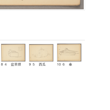
8 ４ 盆草煙
9 ５ 西瓜
10 ６ 傘