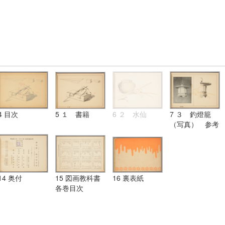
4 目次
5 １ 書籍
6 ２ 水仙
7 ３ 釣燈籠
（写真） 参考
図
14 奥付
15 図画教科書
16 裏表紙
各巻目次