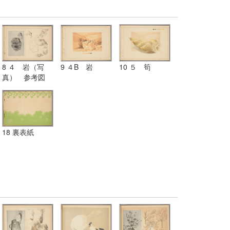
8 ４ 岩（写
9 ４B 岩
10 ５ 筍
真） 参考図
18 裏表紙