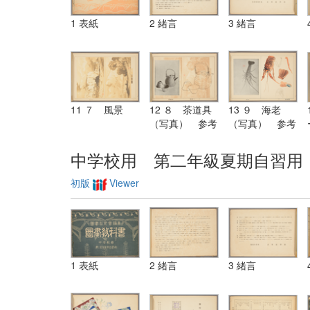
1 表紙
2 緒言
3 緒言
11 ７ 風景
12 ８ 茶道具
13 ９ 海老
（写真） 参考
（写真） 参考
図
図
中学校用 第二年級夏期自習用
初版
Viewer
1 表紙
2 緒言
3 緒言