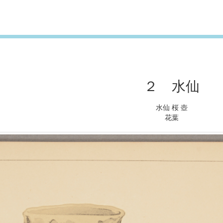
２ 水仙
水仙 桜 壺
花葉