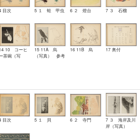
4 目次
5 １ 蛙 甲虫
6 ２ 燈台
7 ３ 石榴
14 10 コーヒ
15 11A 烏
16 11B 烏
17 奥付
ー茶碗（写
（写真） 参考
真） 参考図
図
4 目次
5 １ 貝
6 ２ 寺門
7 ３ 海岸及川
岸（写真）