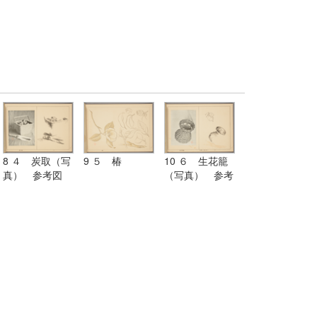
8 ４ 炭取（写
9 ５ 椿
10 ６ 生花籠
真） 参考図
（写真） 参考
図 生花籠ニ花
ノ写生ヲ添ヘヨ