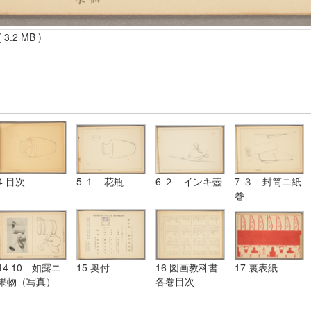
 3.2 MB )
4 目次
5 １ 花瓶
6 ２ インキ壺
7 ３ 封筒ニ紙
巻
14 10 如露ニ
15 奥付
16 図画教科書
17 裏表紙
果物（写真）
各巻目次
参考図