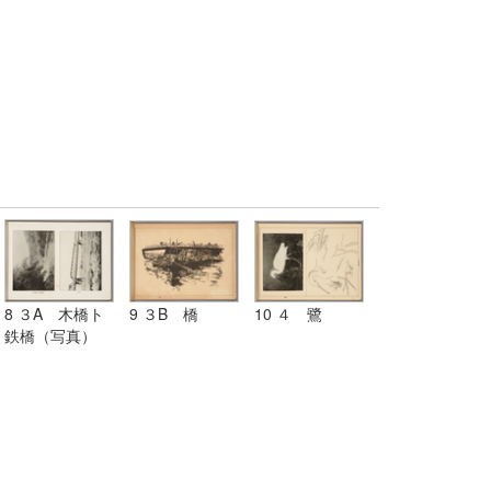
8 ３A 木橋ト
9 ３B 橋
10 ４ 鷺
鉄橋（写真）