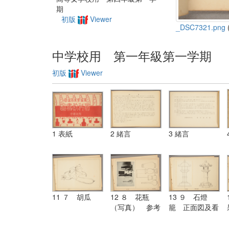
期
初版
Viewer
_DSC7321.png
(
中学校用 第一年級第一学期
初版
Viewer
1 表紙
2 緒言
3 緒言
11 ７ 胡瓜
12 ８ 花瓶
13 ９ 石燈
（写真） 参考
籠 正面図及看
図
取図画