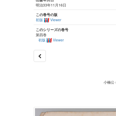
明治33年11月16日
この巻号の版
初版
Viewer
このシリーズの巻号
第四巻
初版
Viewer
小楠公 