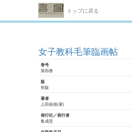
トップに戻る
女子教科毛筆臨画帖
巻号
第四巻
版
初版
著者
上田南嶺(著)
発行社／発行者
集成堂
出版年月日