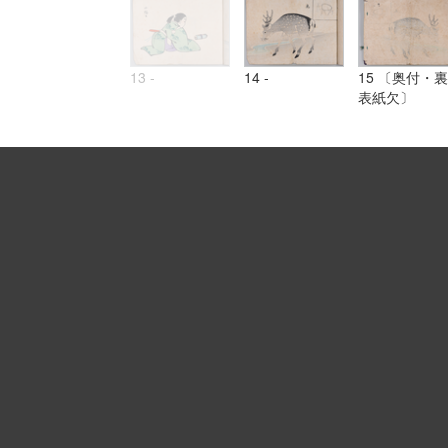
13 -
14 -
15 〔奥付・裏
表紙欠〕