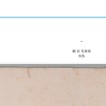
-
鯛 笹 毛筆画
虫魚