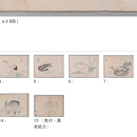
 4.0 MB )
4 -
5 -
6 -
7 -
14 -
15 〔奥付・裏
表紙欠〕