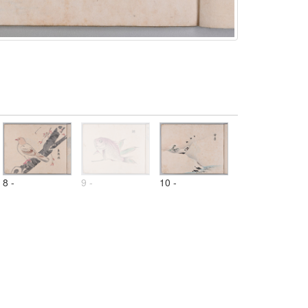
8 -
9 -
10 -