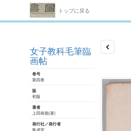
トップに戻る
女子教科毛筆臨
画帖
巻号
第四巻
版
初版
著者
上田南嶺(著)
発行社／発行者
集成堂