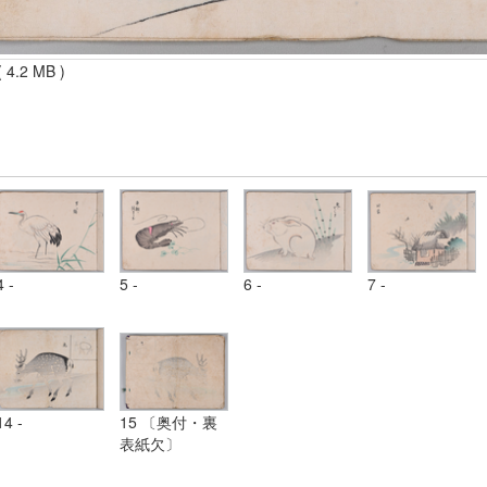
 4.2 MB )
4 -
5 -
6 -
7 -
14 -
15 〔奥付・裏
表紙欠〕