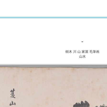
-
樹木 川 山 家屋 毛筆画
山水