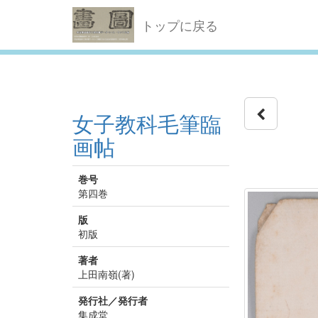
トップに戻る
女子教科毛筆臨
画帖
巻号
第四巻
版
初版
著者
上田南嶺(著)
発行社／発行者
集成堂