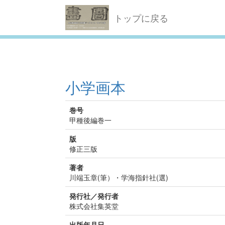
トップに戻る
小学画本
巻号
甲種後編巻一
版
修正三版
著者
川端玉章(筆）・学海指針社(選)
発行社／発行者
株式会社集英堂
出版年月日