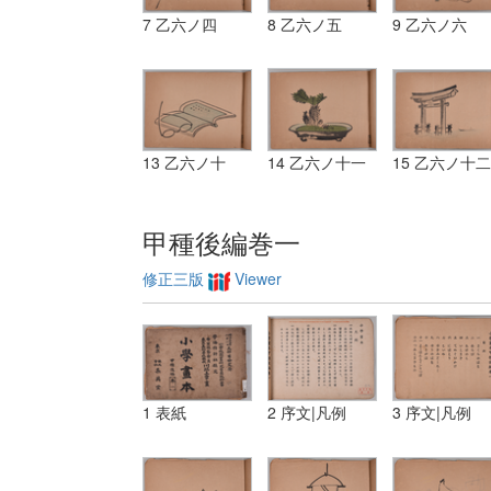
7 乙六ノ四
8 乙六ノ五
9 乙六ノ六
13 乙六ノ十
14 乙六ノ十一
15 乙六ノ十二
甲種後編巻一
修正三版
Viewer
1 表紙
2 序文|凡例
3 序文|凡例