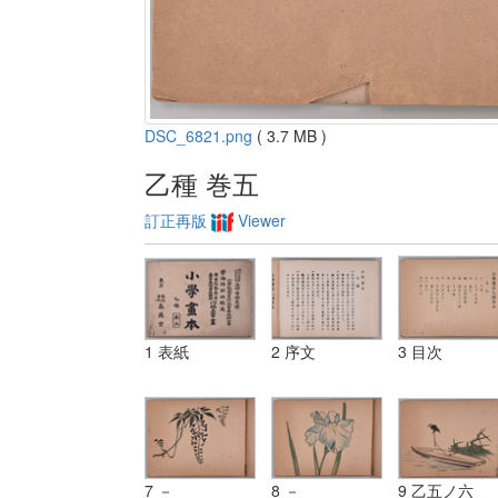
DSC_6821.png
( 3.7 MB )
乙種 巻五
訂正再版
Viewer
1 表紙
2 序文
3 目次
7 －
8 －
9 乙五ノ六