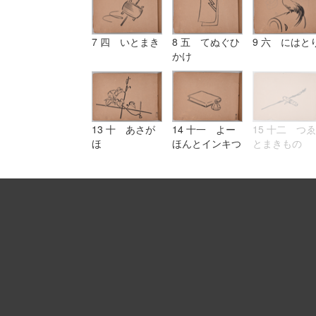
7 四 いとまき
8 五 てぬぐひ
9 六 にはと
かけ
13 十 あさが
14 十一 よー
15 十二 つゑ
ほ
ほんとインキつ
とまきもの
ぼ