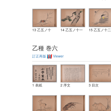
13 乙五ノ十
14 乙五ノ十一
15 乙五ノ十二
乙種 巻六
訂正再版
Viewer
1 表紙
2 序文
3 目次