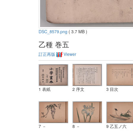
DSC_8579.png
( 3.7 MB )
乙種 巻五
訂正再版
Viewer
1 表紙
2 序文
3 目次
7 －
8 －
9 乙五ノ六