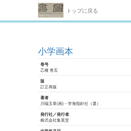
トップに戻る
小学画本
巻号
乙種 巻五
版
訂正再版
著者
川端玉章(画)・学海指針社（選）
発行社／発行者
株式会社集英堂
出版年月日