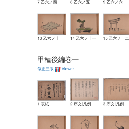
7 乙六ノ四
8 乙六ノ五
9 乙六ノ六
13 乙六ノ十
14 乙六ノ十一
15 乙六ノ十二
甲種後編巻一
修正三版
Viewer
1 表紙
2 序文|凡例
3 序文|凡例