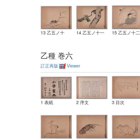
13 乙五ノ十
14 乙五ノ十一
15 乙五ノ十二
乙種 巻六
訂正再版
Viewer
1 表紙
2 序文
3 目次