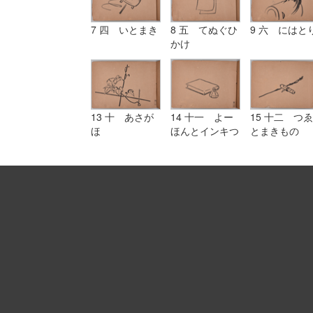
7 四 いとまき
8 五 てぬぐひ
9 六 にはと
かけ
13 十 あさが
14 十一 よー
15 十二 つゑ
ほ
ほんとインキつ
とまきもの
ぼ