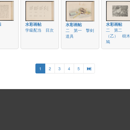
帖
水彩画帖
水彩画帖
水彩画帖
学級配当 目次
二 第二
二 第一 撃剣
（乙） 樹
道具
鳩
1
2
3
4
5