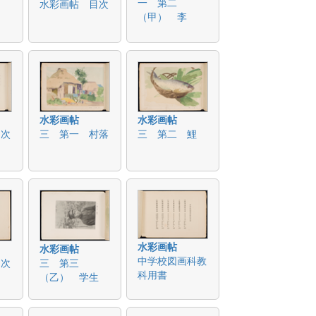
一 第二
水彩画帖 目次
（甲） 李
水彩画帖
水彩画帖
目次
三 第一 村落
三 第二 鯉
水彩画帖
水彩画帖
中学校図画科教
目次
三 第三
科用書
（乙） 学生