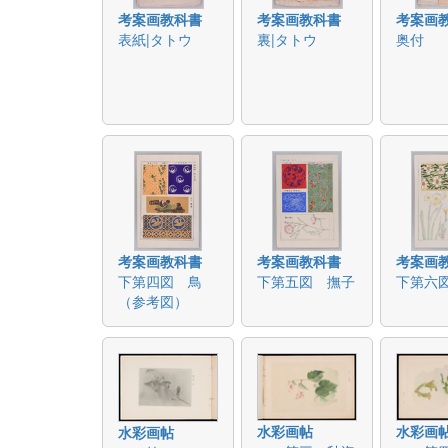
考案画教科書
考案画教科書
考案画
表紙|タトウ
裏|タトウ
奥付
考案画教科書
考案画教科書
考案画
下第四図 鳥
下第五図 撫子
下第六
（参考図）
水彩画帖
水彩画
水彩画帖