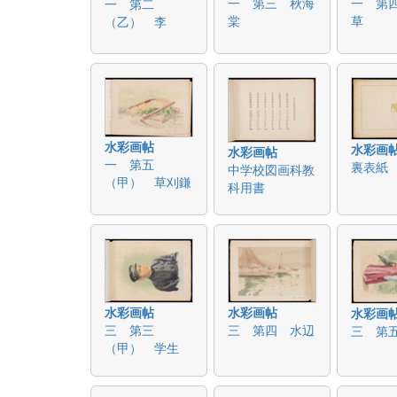
一 第三 秋海
一 第
一 第二
棠
草
（乙） 李
水彩画帖
水彩画
水彩画帖
一 第五
裏表紙
中学校図画科教
（甲） 草刈鎌
科用書
水彩画帖
水彩画帖
水彩画
三 第三
三 第四 水辺
三 第
（甲） 学生