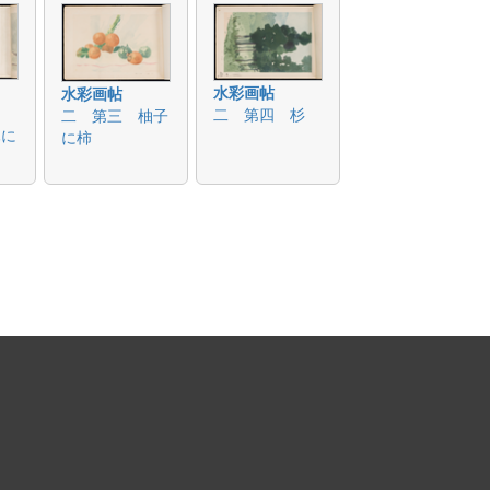
水彩画帖
水彩画帖
二 第四 杉
二 第三 柚子
木に
に柿