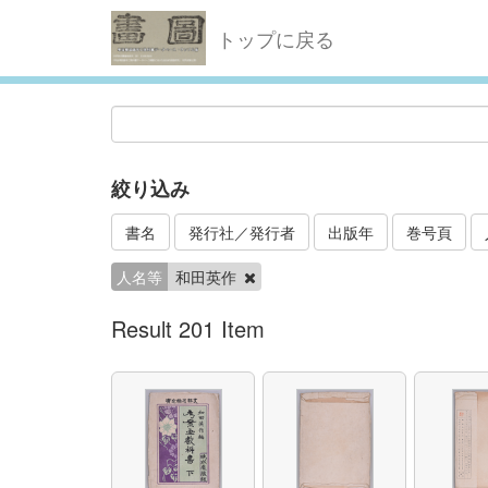
トップに戻る
絞り込み
書名
発行社／発行者
出版年
巻号頁
人名等
和田英作
Result 201 Item