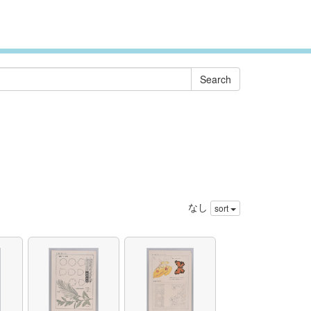
なし
sort