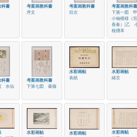
教科書
考案画教科書
考案画教科書
考案画教科
序文
目次
下第一図 
小袖模様（
長春）|乙 
桜燻革
水彩画帖
水彩画帖
表紙
緒言
教科書
考案画教科書
図 水仙
下第七図 薔薇
帖
水彩画帖
水彩画帖
水彩画帖