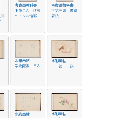
書
考案画教科書
考案画教科書
甲
下第二図 諸種
下第三図 書籍
宮川
のメタル輪郭
表紙
小
水彩画帖
水彩画帖
学級配当 目次
一 第一 鶏
水彩画帖
水彩画帖