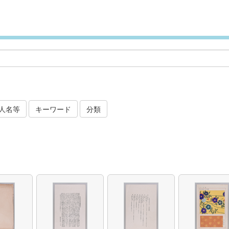
人名等
キーワード
分類