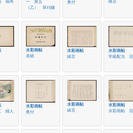
四 福寿
緒言
一 第五
奥付
（乙） 草刈鎌
水彩画帖
帖
水彩画帖
水彩画帖
表紙
緒言
学級配当 
水彩画帖
水彩画帖
帖
水彩画帖
緒言
水彩画帖 
五 婦人
奥付