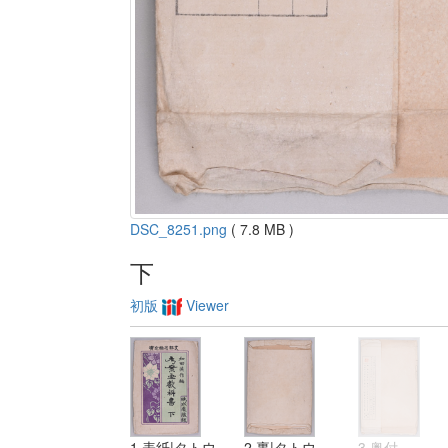
DSC_8251.png
( 7.8 MB )
下
初版
Viewer
1 表紙|タトウ
2 裏|タトウ
3 奥付