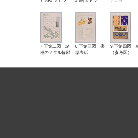
7 下第二図 諸
8 下第三図 書
9 下第四図 
種のメタル輪郭
籍表紙
（参考図）