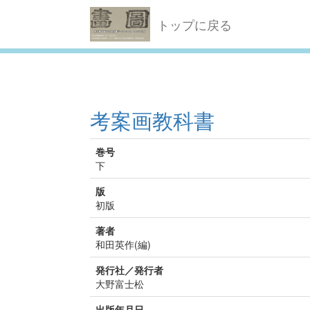
トップに戻る
考案画教科書
巻号
下
版
初版
著者
和田英作(編)
発行社／発行者
大野富士松
出版年月日