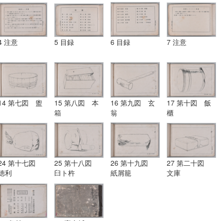
4 注意
5 目録
6 目録
7 注意
14 第七図 盥
15 第八図 本
16 第九図 玄
17 第十図 飯
箱
翁
櫃
24 第十七図
25 第十八図
26 第十九図
27 第二十図
徳利
臼ト杵
紙屑籠
文庫