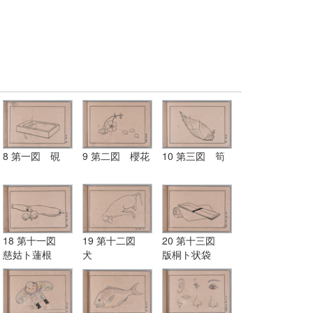
8 第一図 硯
9 第二図 櫻花
10 第三図 筍
18 第十一図
19 第十二図
20 第十三図
慈姑ト蓮根
犬
版桐ト状袋