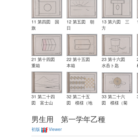
11 第四図 国
12 第五図 朝
13 第六図 三
旗
日
方
21 第十四図
22 第十五図
23 第十六図
重箱
本箱
水呑ト匙
31 第二十四
32 第二十五
33 第二十六
図 富士山
図 模様（地
図 模様（菊
紋）
水）
男生用 第一学年乙種
初版
Viewer