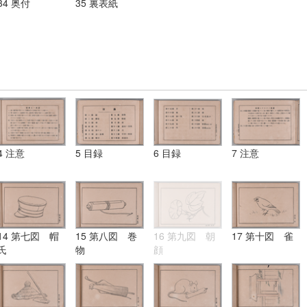
34 奥付
35 裏表紙
4 注意
5 目録
6 目録
7 注意
14 第七図 帽
15 第八図 巻
16 第九図 朝
17 第十図 雀
氏
物
顔