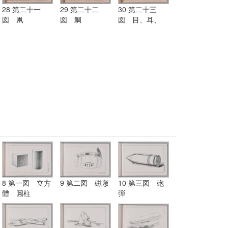
28 第二十一
29 第二十二
30 第二十三
図 凧
図 鯛
図 目、耳、
鼻、口
8 第一図 立方
9 第二図 磁墩
10 第三図 砲
體 圓柱
弾