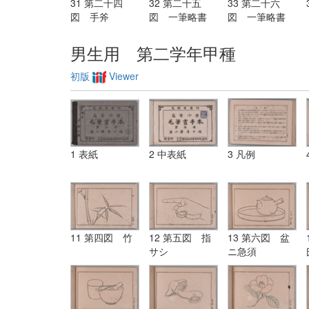
31 第二十四
32 第二十五
33 第二十六
図 手斧
図 一筆略書
図 一筆略書
男生用 第二学年甲種
初版
Viewer
1 表紙
2 中表紙
3 凡例
11 第四図 竹
12 第五図 指
13 第六図 盆
サシ
ニ急須