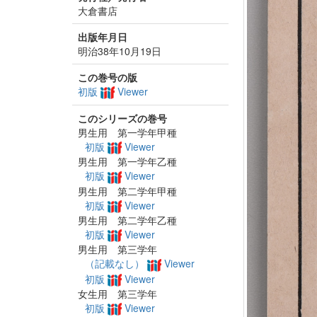
大倉書店
出版年月日
明治38年10月19日
この巻号の版
初版
Viewer
このシリーズの巻号
男生用 第一学年甲種
初版
Viewer
男生用 第一学年乙種
初版
Viewer
男生用 第二学年甲種
初版
Viewer
男生用 第二学年乙種
初版
Viewer
男生用 第三学年
（記載なし）
Viewer
初版
Viewer
女生用 第三学年
初版
Viewer