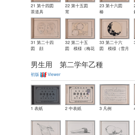
21 第十四図
22 第十五図
23 第十六図
茶道具
茸
椿
31 第二十四
32 第二十五
33 第二十六
図 顔
図 模様（梅花
図 模様（雪月
ト笹）
花）
男生用 第二学年乙種
初版
Viewer
1 表紙
2 中表紙
3 凡例