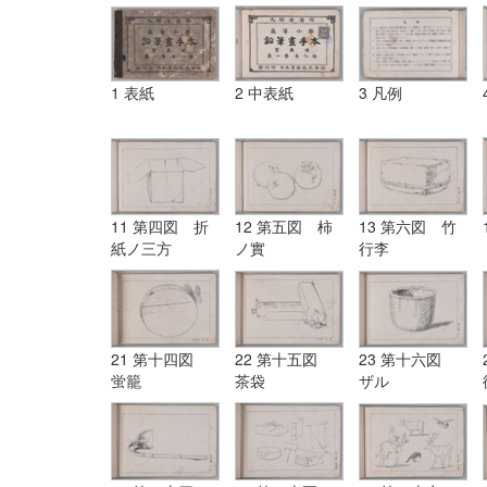
1 表紙
2 中表紙
3 凡例
11 第四図 折
12 第五図 柿
13 第六図 竹
紙ノ三方
ノ實
行李
21 第十四図
22 第十五図
23 第十六図
蛍籠
茶袋
ザル