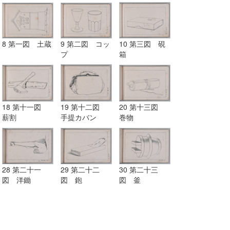
8 第一図 土蔵
9 第二図 コッ
10 第三図 硯
プ
箱
18 第十一図
19 第十二図
20 第十三図
薪割
手提カバン
巻物
28 第二十一
29 第二十二
30 第二十三
図 洋鋤
図 鉋
図 釜