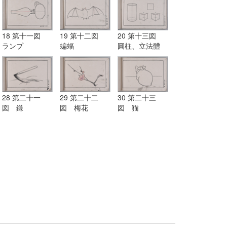
18 第十一図
19 第十二図
20 第十三図
ランプ
蝙蝠
圓柱、立法體
28 第二十一
29 第二十二
30 第二十三
図 鎌
図 梅花
図 猫