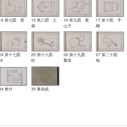
14 第七図 梨
15 第八図 土
16 第九図 案
17 第十図 手
蔵
山子
桶
24 第十七図
25 第十八図
26 第十九図
27 第二十図
柿
松
瓢箪
鳩
34 奥付
35 裏表紙