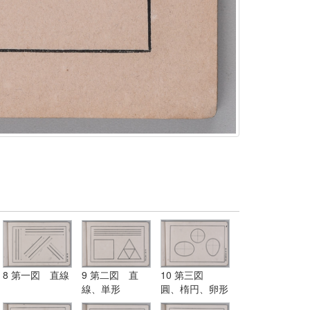
8 第一図 直線
9 第二図 直
10 第三図
線、単形
圓、楕円、卵形