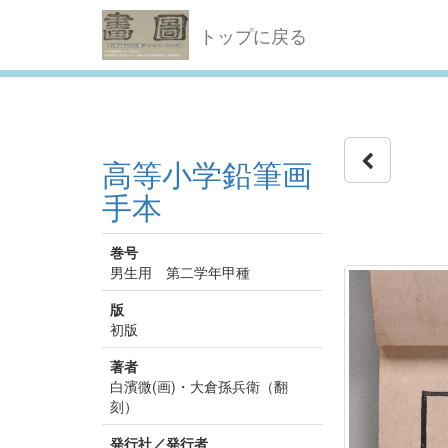
トップに戻る
高等小学鉛筆画
手本
巻号
男生用 第二学年甲種
版
初版
著者
白濱微(画)・大倉孫兵衛（翻
刻）
発行社／発行者