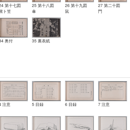
24 第十七図
25 第十八図
26 第十九図
27 第二十図
鍬ト笠
傘
鼠
門
34 奥付
35 裏表紙
4 注意
5 目録
6 目録
7 注意