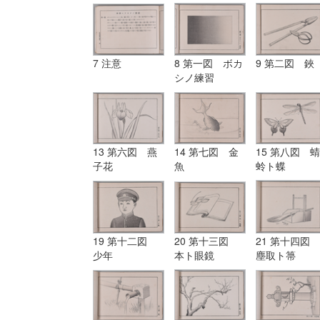
7 注意
8 第一図 ボカ
9 第二図 鋏
シノ練習
13 第六図 燕
14 第七図 金
15 第八図 蜻
子花
魚
蛉ト蝶
19 第十二図
20 第十三図
21 第十四図
少年
本ト眼鏡
塵取ト箒