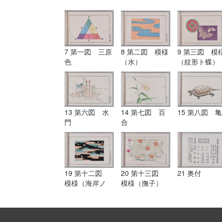
7 第一図 三原
8 第二図 模様
9 第三図 模
色
（水）
（紋形ト蝶）
13 第六図 水
14 第七図 百
15 第八図 亀
門
合
19 第十二図
20 第十三図
21 奥付
模様（海岸ノ
模様（撫子）
松）