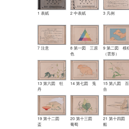
1 表紙
2 中表紙
3 凡例
7 注意
8 第一図 三原
9 第二図 模
色
（雲形）
13 第六図 牡
14 第七図 兎
15 第八図 百
丹
合
19 第十二図
20 第十三図
21 第十四図
盃
葡萄
船