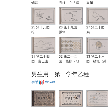
蝙蝠
圓柱、立法體
重箱
25 第十八図
26 第十九図
27 第二十図
松
瓢箪
鳩
31 第二十四
32 第二十五
33 第二十六
図 富士山
図 模様（地
図 模様（菊
紋）
水）
男生用 第一学年乙種
初版
Viewer