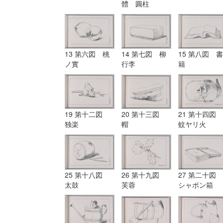
體 圓柱
13 第六図 桃
14 第七図 柳
15 第八図 書
ノ實
行李
籍
19 第十二図
20 第十三図
21 第十四図
独楽
帽
蚊ヤリ火
25 第十八図
26 第十九図
27 第二十図
太鼓
芙蓉
シャボン箱