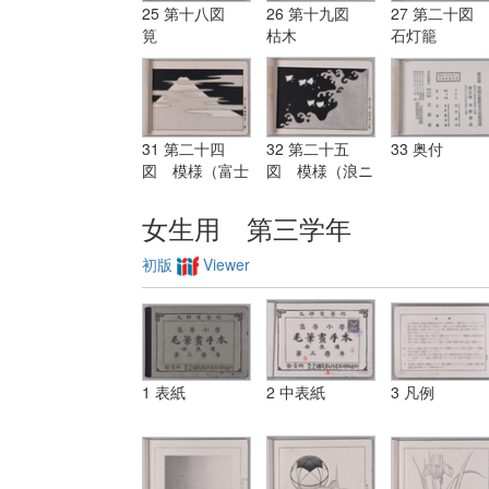
25 第十八図
26 第十九図
27 第二十図
筧
枯木
石灯籠
31 第二十四
32 第二十五
33 奥付
図 模様（富士
図 模様（浪ニ
ニ霞）
千鳥）
女生用 第三学年
初版
Viewer
1 表紙
2 中表紙
3 凡例