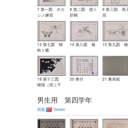
7 第一図 ボカ
8 第二図 毬ト
9 第三図 燕
シノ練習
折鶴
花
13 第七図 蜻
14 第八図 蕪
15 第九図 橋
蛉ト蝶
19 第十三図
20 奥付
21 裏表紙
模様（浪ニ千
鳥）
男生用 第四学年
初版
Viewer