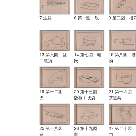
7 注意
8 第一図 硯
9 第二図 櫻
13 第六図 盆
14 第七図 帽
15 第八図 巻
ニ急須
氏
物
19 第十二図
20 第十三図
21 第十四図
犬
版桐ト状袋
茶道具
25 第十八図
26 第十九図
27 第二十図
傘
鼠
門