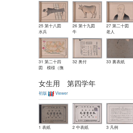
25 第十八図
26 第十九図
27 第二十図
水兵
牛
老人
31 第二十四
32 奥付
33 裏表紙
図 模様（撫
子）
女生用 第四学年
初版
Viewer
1 表紙
2 中表紙
3 凡例