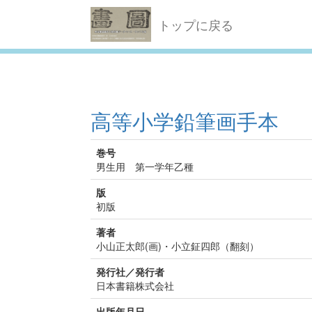
トップに戻る
高等小学鉛筆画手本
巻号
男生用 第一学年乙種
版
初版
著者
小山正太郎(画)・小立鉦四郎（翻刻）
発行社／発行者
日本書籍株式会社
出版年月日