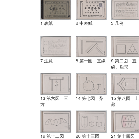
1 表紙
2 中表紙
3 凡例
7 注意
8 第一図 直線
9 第二図 直
線、単形
13 第六図 三
14 第七図 梨
15 第八図 土
方
蔵
19 第十二図
20 第十三図
21 第十四図