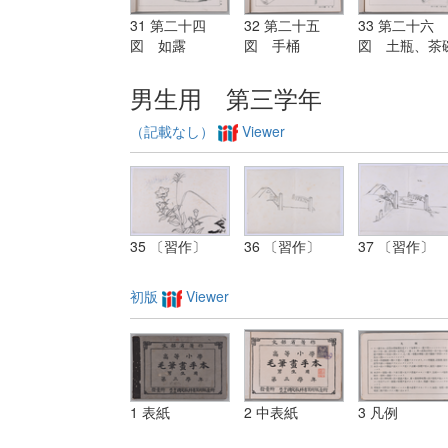
31 第二十四
32 第二十五
33 第二十六
図 如露
図 手桶
図 土瓶、茶
男生用 第三学年
（記載なし）
Viewer
35 〔習作〕
36 〔習作〕
37 〔習作〕
初版
Viewer
1 表紙
2 中表紙
3 凡例