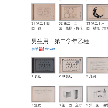
31 第二十四
32 第二十五
33 第二十六
図 顔
図 模様（梅花
図 模様（雪
ト笹）
花）
男生用 第二学年乙種
初版
Viewer
1 表紙
2 中表紙
3 凡例
7 注意
8 第一図 立方
9 第二図 磁