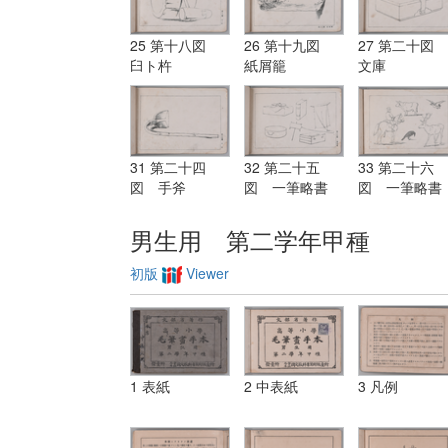
25 第十八図
26 第十九図
27 第二十図
臼ト杵
紙屑籠
文庫
31 第二十四
32 第二十五
33 第二十六
図 手斧
図 一筆略書
図 一筆略書
男生用 第二学年甲種
初版
Viewer
1 表紙
2 中表紙
3 凡例