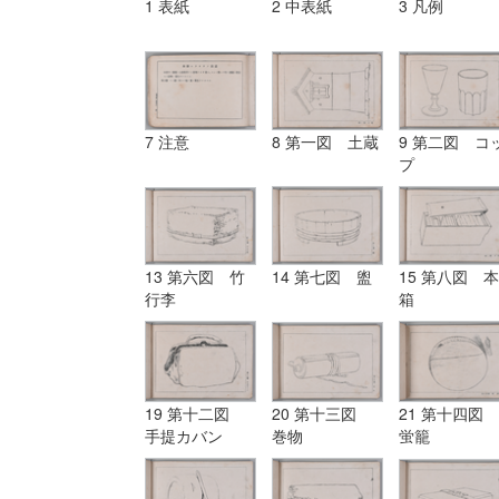
1 表紙
2 中表紙
3 凡例
7 注意
8 第一図 土蔵
9 第二図 コ
プ
13 第六図 竹
14 第七図 盥
15 第八図 本
行李
箱
19 第十二図
20 第十三図
21 第十四図
手提カバン
巻物
蛍籠