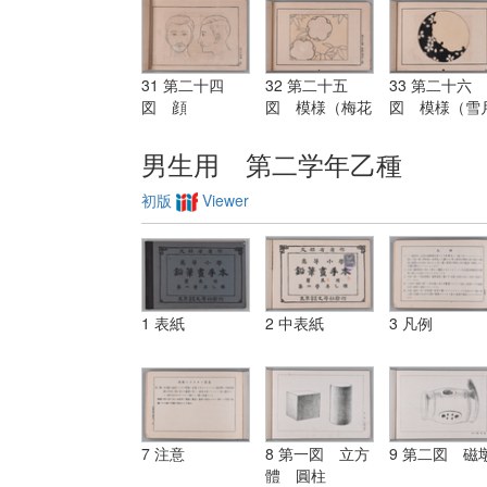
31 第二十四
32 第二十五
33 第二十六
図 顔
図 模様（梅花
図 模様（雪
ト笹）
花）
男生用 第二学年乙種
初版
Viewer
1 表紙
2 中表紙
3 凡例
7 注意
8 第一図 立方
9 第二図 磁
體 圓柱