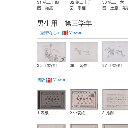
31 第二十四
32 第二十五
33 第二十六
図 如露
図 手桶
図 土瓶、茶
男生用 第三学年
（記載なし）
Viewer
35 〔習作〕
36 〔習作〕
37 〔習作〕
初版
Viewer
1 表紙
2 中表紙
3 凡例