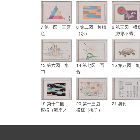
7 第一図 三原
8 第二図 模様
9 第三図 模
色
（水）
（紋形ト蝶）
13 第六図 水
14 第七図 百
15 第八図 亀
門
合
19 第十二図
20 第十三図
21 奥付
模様（海岸ノ
模様（撫子）
松）