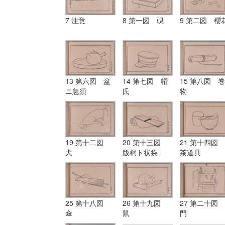
7 注意
8 第一図 硯
9 第二図 櫻
13 第六図 盆
14 第七図 帽
15 第八図 巻
ニ急須
氏
物
19 第十二図
20 第十三図
21 第十四図
犬
版桐ト状袋
茶道具
25 第十八図
26 第十九図
27 第二十図
傘
鼠
門