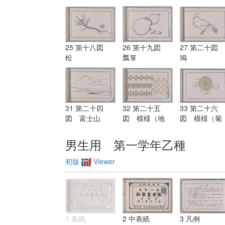
25 第十八図
26 第十九図
27 第二十図
松
瓢箪
鳩
31 第二十四
32 第二十五
33 第二十六
図 富士山
図 模様（地
図 模様（菊
紋）
水）
男生用 第一学年乙種
初版
Viewer
1 表紙
2 中表紙
3 凡例