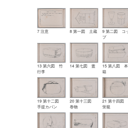
7 注意
8 第一図 土蔵
9 第二図 コ
プ
13 第六図 竹
14 第七図 盥
15 第八図 本
行李
箱
19 第十二図
20 第十三図
21 第十四図
手提カバン
巻物
蛍籠