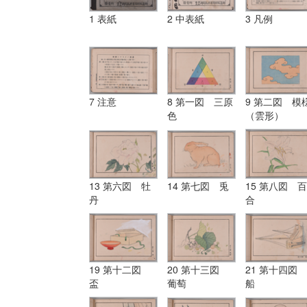
1 表紙
2 中表紙
3 凡例
7 注意
8 第一図 三原
9 第二図 模
色
（雲形）
13 第六図 牡
14 第七図 兎
15 第八図 百
丹
合
19 第十二図
20 第十三図
21 第十四図
盃
葡萄
船