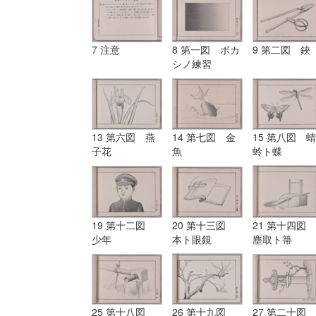
7 注意
8 第一図 ボカ
9 第二図 鋏
シノ練習
13 第六図 燕
14 第七図 金
15 第八図 蜻
子花
魚
蛉ト蝶
19 第十二図
20 第十三図
21 第十四図
少年
本ト眼鏡
塵取ト箒
25 第十八図
26 第十九図
27 第二十図