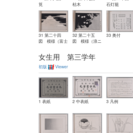
筧
枯木
石灯籠
31 第二十四
32 第二十五
33 奥付
図 模様（富士
図 模様（浪ニ
ニ霞）
千鳥）
女生用 第三学年
初版
Viewer
1 表紙
2 中表紙
3 凡例