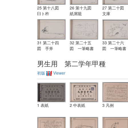
25 第十八図
26 第十九図
27 第二十図
臼ト杵
紙屑籠
文庫
31 第二十四
32 第二十五
33 第二十六
図 手斧
図 一筆略書
図 一筆略書
男生用 第二学年甲種
初版
Viewer
1 表紙
2 中表紙
3 凡例