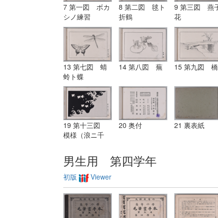
7 第一図 ボカ
8 第二図 毬ト
9 第三図 燕
シノ練習
折鶴
花
13 第七図 蜻
14 第八図 蕪
15 第九図 橋
蛉ト蝶
19 第十三図
20 奥付
21 裏表紙
模様（浪ニ千
鳥）
男生用 第四学年
初版
Viewer