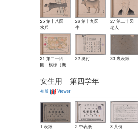
25 第十八図
26 第十九図
27 第二十図
水兵
牛
老人
31 第二十四
32 奥付
33 裏表紙
図 模様（撫
子）
女生用 第四学年
初版
Viewer
1 表紙
2 中表紙
3 凡例