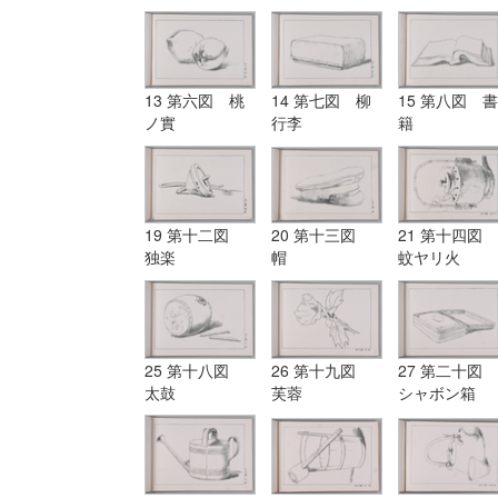
13 第六図 桃
14 第七図 柳
15 第八図 書
ノ實
行李
籍
19 第十二図
20 第十三図
21 第十四図
独楽
帽
蚊ヤリ火
25 第十八図
26 第十九図
27 第二十図
太鼓
芙蓉
シャボン箱