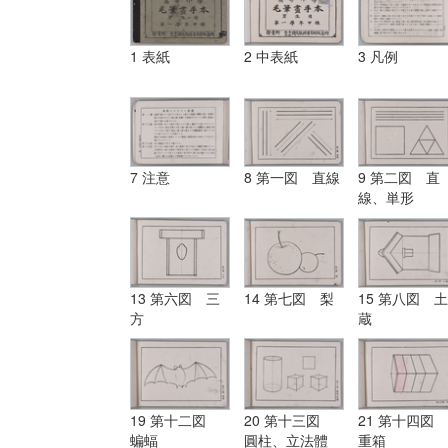
1 表紙
2 中表紙
3 凡例
7 注意
8 第一図 直線
9 第二図 直
線、単形
13 第六図 三
14 第七図 梨
15 第八図 土
方
蔵
19 第十二図
20 第十三図
21 第十四図
蝙蝠
圓柱、立法體
重箱