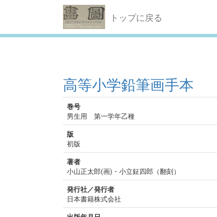
トップに戻る
高等小学鉛筆画手本
巻号
男生用 第一学年乙種
版
初版
著者
小山正太郎(画)・小立鉦四郎（翻刻）
発行社／発行者
日本書籍株式会社
出版年月日