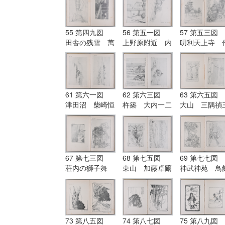
筆
筆
55 第四九図
56 第五一図
57 第五三図
田舎の残雪 萬
上野原附近 内
叨利天上寺 
富三筆|第五〇
野猛筆|第五二
井彌三平筆|第
図 元箱根村
図 豊田橋 野
五四図 興福
内野猛筆
口峰吉筆
寺 久保田安
郎筆
61 第六一図
62 第六三図
63 第六五図
津田沼 柴崎恒
杵築 大内一二
大山 三隅禎
信筆|第六二
筆|第六四図
郎筆|第六六
図 天草群島
瀬戸海岸の浪
図 猿橋 田
田川豊筆
野口峰吉筆
春吉筆
67 第七三図
68 第七五図
69 第七七図
荘内の獅子舞
東山 加藤卓爾
神武神苑 鳥
佐藤左内筆|第
筆|第七六図
清光筆|第七八
七四図 鶏 小
入来温泉 佐藤
図 岡崎公
糸元雄筆
平太郎筆
中久木富二郎
73 第八五図
74 第八七図
75 第八九図