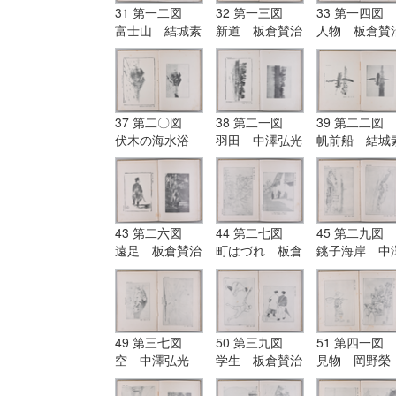
31 第一二図
32 第一三図
33 第一四図
富士山 結城素
新道 板倉賛治
人物 板倉賛
明筆
筆
筆
37 第二〇図
38 第二一図
39 第二二図
伏木の海水浴
羽田 中澤弘光
帆前船 結城
場 板倉賛治筆
筆
明筆
43 第二六図
44 第二七図
45 第二九図
遠足 板倉賛治
町はづれ 板倉
銚子海岸 中
筆
賛治筆|第二八
弘光筆|第三〇
図 朝日の森
図 燈薹 岡
中澤弘光筆
榮筆
49 第三七図
50 第三九図
51 第四一図
空 中澤弘光
学生 板倉賛治
見物 岡野榮
筆|第三八図
筆|第四〇図
筆|第四二図
残雪 中澤弘光
野球 板倉賛治
児童 岡野榮