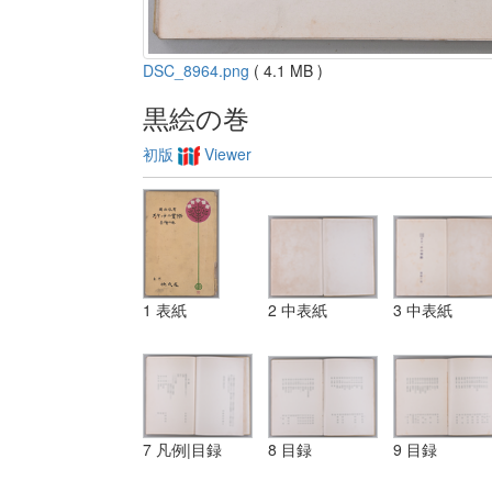
DSC_8964.png
( 4.1 MB )
黒絵の巻
初版
Viewer
1 表紙
2 中表紙
3 中表紙
7 凡例|目録
8 目録
9 目録