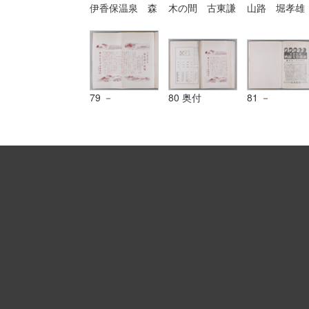
伊香保温泉 森
木の間 古東謙
山路 堀孝雄
田静也筆|第八
吉筆|第八八
筆|第九〇図
六図 大江山
図 御行の松
北国の雪 古
須々木壽太郎筆
大村友雄筆
正壽筆
79 －
80 奥付
81 －