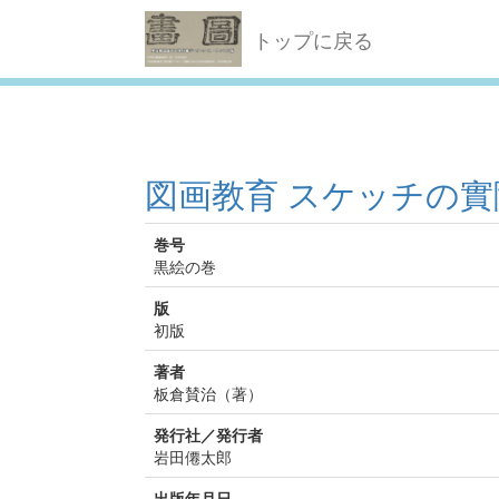
トップに戻る
図画教育 スケッチの實
巻号
黒絵の巻
版
初版
著者
板倉賛治（著）
発行社／発行者
岩田僊太郎
出版年月日