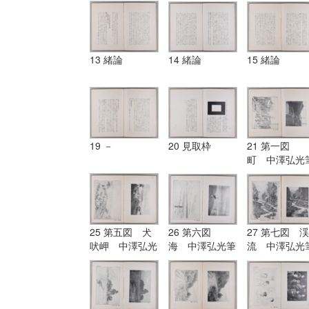
13 緒論
14 緒論
15 緒論
19 －
20 見取枠
21 第一図
町 中澤弘光
25 第五図 犬
26 第六図
27 第七図 渓
吠岬 中澤弘光
海 中澤弘光筆
流 中澤弘光
筆