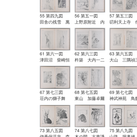
筆
筆
55 第四九図
56 第五一図
57 第五三図
田舎の残雪 萬
上野原附近 内
叨利天上寺 
富三筆|第五〇
野猛筆|第五二
井彌三平筆|第
図 元箱根村
図 豊田橋 野
五四図 興福
内野猛筆
口峰吉筆
寺 久保田安
郎筆
61 第六一図
62 第六三図
63 第六五図
津田沼 柴崎恒
杵築 大内一二
大山 三隅禎
信筆|第六二
筆|第六四図
郎筆|第六六
図 天草群島
瀬戸海岸の浪
図 猿橋 田
田川豊筆
野口峰吉筆
春吉筆
67 第七三図
68 第七五図
69 第七七図
荘内の獅子舞
東山 加藤卓爾
神武神苑 鳥
佐藤左内筆|第
筆|第七六図
清光筆|第七八
七四図 鶏 小
入来温泉 佐藤
図 岡崎公
糸元雄筆
平太郎筆
中久木富二郎
73 第八五図
74 第八七図
75 第八九図
伊香保温泉 森
木の間 古東謙
山路 堀孝雄