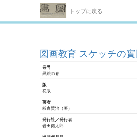
トップに戻る
図画教育 スケッチの實
巻号
黒絵の巻
版
初版
著者
板倉賛治（著）
発行社／発行者
岩田僊太郎
出版年月日