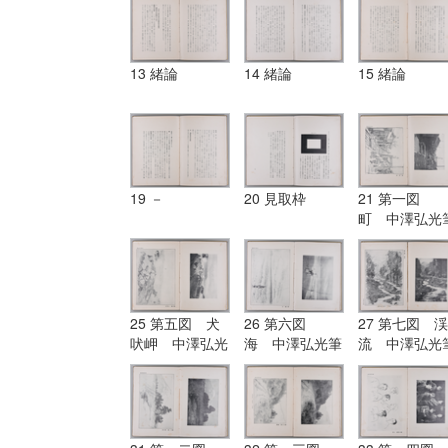
13 緒論
14 緒論
15 緒論
19 －
20 見取枠
21 第一図
町 中澤弘光
25 第五図 犬
26 第六図
27 第七図 渓
吠岬 中澤弘光
海 中澤弘光筆
流 中澤弘光
筆