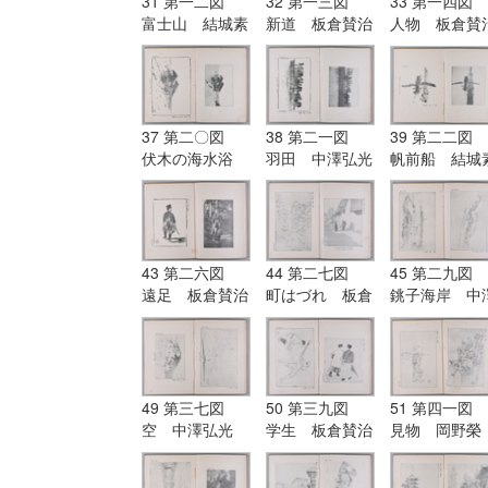
31 第一二図
32 第一三図
33 第一四図
富士山 結城素
新道 板倉賛治
人物 板倉賛
明筆
筆
筆
37 第二〇図
38 第二一図
39 第二二図
伏木の海水浴
羽田 中澤弘光
帆前船 結城
場 板倉賛治筆
筆
明筆
43 第二六図
44 第二七図
45 第二九図
遠足 板倉賛治
町はづれ 板倉
銚子海岸 中
筆
賛治筆|第二八
弘光筆|第三〇
図 朝日の森
図 燈薹 岡
中澤弘光筆
榮筆
49 第三七図
50 第三九図
51 第四一図
空 中澤弘光
学生 板倉賛治
見物 岡野榮
筆|第三八図
筆|第四〇図
筆|第四二図
残雪 中澤弘光
野球 板倉賛治
児童 岡野榮