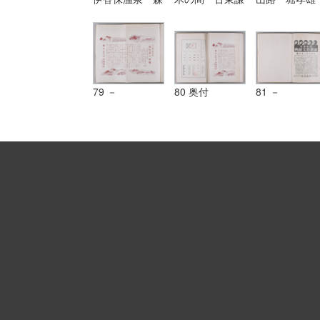
田静也筆|第八
吉筆|第八八
筆|第九〇図
六図 大江山
図 御行の松
北国の雪 古
須々木壽太郎筆
大村友雄筆
正壽筆
79 －
80 奥付
81 －