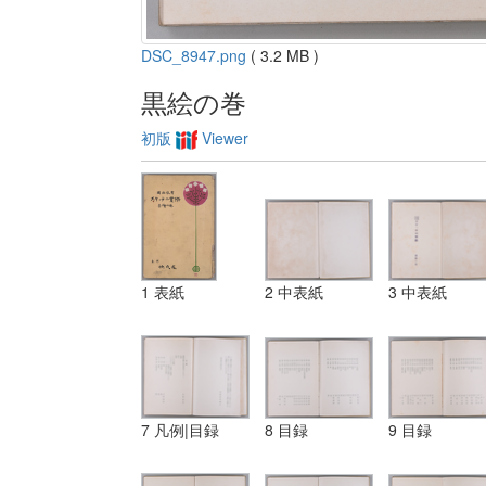
DSC_8947.png
( 3.2 MB )
黒絵の巻
初版
Viewer
1 表紙
2 中表紙
3 中表紙
7 凡例|目録
8 目録
9 目録