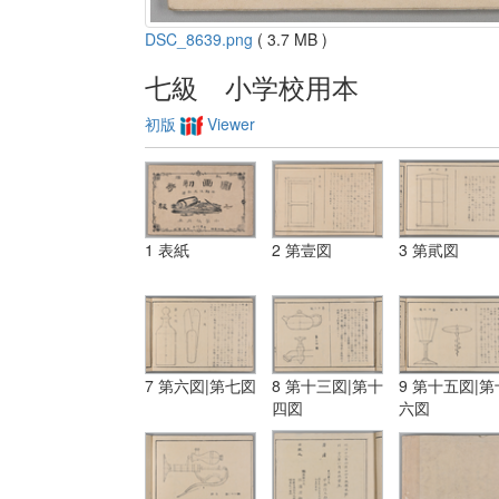
DSC_8639.png
( 3.7 MB )
七級 小学校用本
初版
Viewer
1 表紙
2 第壹図
3 第貮図
7 第六図|第七図
8 第十三図|第十
9 第十五図|第
四図
六図