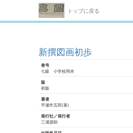
トップに戻る
新撰図画初歩
巻号
七級 小学校用本
版
初版
著者
平瀬作五郎(著)
発行社／発行者
三浦源助
出版年月日