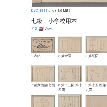
DSC_8638.png
( 4.0 MB )
七級 小学校用本
初版
Viewer
1 表紙
2 第壹図
3 第貮図
7 第六図|第七図
8 第十三図|第十
9 第十五図|第
四図
六図