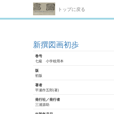
トップに戻る
新撰図画初歩
巻号
七級 小学校用本
版
初版
著者
平瀬作五郎(著)
発行社／発行者
三浦源助
出版年月日