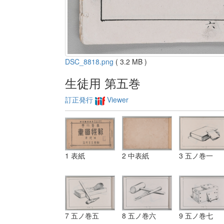
DSC_8818.png
( 3.2 MB )
生徒用 第五巻
訂正発行
Viewer
1 表紙
2 中表紙
3 五ノ巻一
7 五ノ巻五
8 五ノ巻六
9 五ノ巻七