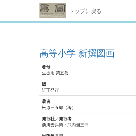
トップに戻る
高等小学 新撰図画
巻号
生徒用 第五巻
版
訂正発行
著者
松原三五郎（著）
発行社／発行者
前川善兵衛・武内彌三郎
出版年月日