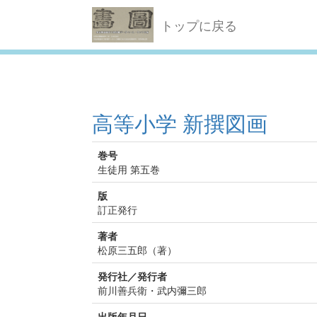
トップに戻る
高等小学 新撰図画
巻号
生徒用 第五巻
版
訂正発行
著者
松原三五郎（著）
発行社／発行者
前川善兵衛・武内彌三郎
出版年月日