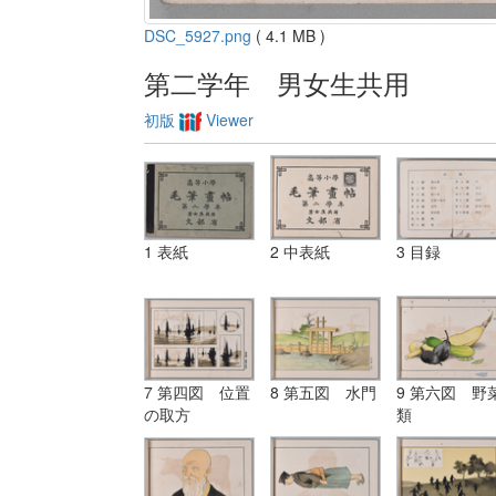
DSC_5927.png
( 4.1 MB )
第二学年 男女生共用
初版
Viewer
1 表紙
2 中表紙
3 目録
7 第四図 位置
8 第五図 水門
9 第六図 野
の取方
類