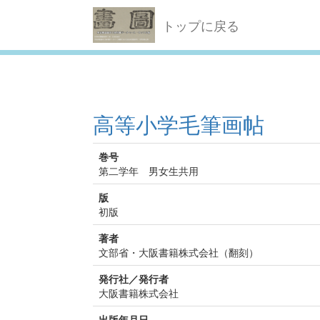
トップに戻る
高等小学毛筆画帖
巻号
第二学年 男女生共用
版
初版
著者
文部省・大阪書籍株式会社（翻刻）
発行社／発行者
大阪書籍株式会社
出版年月日