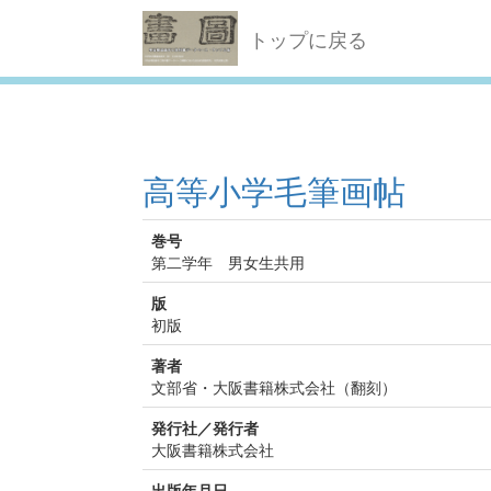
トップに戻る
高等小学毛筆画帖
巻号
第二学年 男女生共用
版
初版
著者
文部省・大阪書籍株式会社（翻刻）
発行社／発行者
大阪書籍株式会社
出版年月日