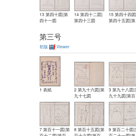
13 第四十図|第
14 第四十二図|
15 第四十四図
四十一図
第四十三図
第四十五図|第
四十六図
第三号
初版
Viewer
1 表紙
2 第九十六図|第
3 第九十八図|
九十七図
九十九図|第百
図|第百一図
7 第百十一図|第
8 第百十五図|第
9 第百二十図|
百十二図|第百
百十六図|第百
百二十一図|第