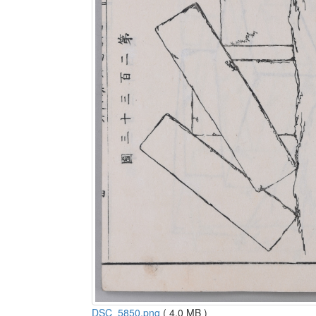
DSC_5850.png
( 4.0 MB )