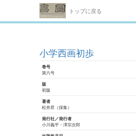
トップに戻る
小学西画初歩
巻号
第六号
版
初版
著者
松井昇（採集）
発行社／発行者
小川義平・澤宗次郎
出版年月日