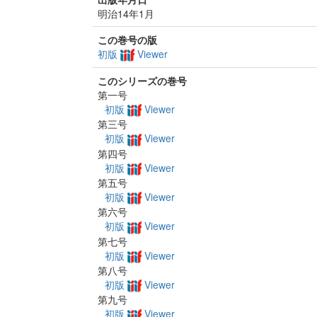
明治14年1月
この巻号の版
初版
Viewer
このシリーズの巻号
第一号
初版
Viewer
第三号
初版
Viewer
第四号
初版
Viewer
第五号
初版
Viewer
第六号
初版
Viewer
第七号
初版
Viewer
第八号
初版
Viewer
第九号
初版
Viewer