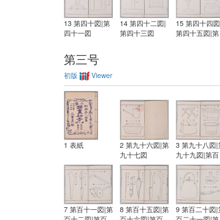
13 第四十図|第
14 第四十二図|
15 第四十四図
四十一図
第四十三図
第四十五図|第
四十六図
第三号
初版
Viewer
1 表紙
2 第九十六図|第
3 第九十八図|
九十七図
九十九図|第百
図|第百一図
7 第百十一図|第
8 第百十五図|第
9 第百二十図|
百十二図|第百
百十六図|第百
百二十一図|第