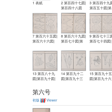
1 表紙
2 第百四十七図|
3 第百四十九図
第百四十八図
第百五十図|第
百五十一図|第
百五十二図
7 第百六十五図|
8 第百六十九図|
9 第百七十三図
第百六十六図|
第百七十図|第
第百七十四図|
第百六十七図|
百七十二図|第
第百七十五図|
第百六十八図
百七十三図
第百七十六図
13 第百八十九
14 第百九十二
15 第百九十五
図|第百九十図|
図|第百九十三
図|第百九十六
第百九十一図
図|第百九十四
図|第百九十七
図
図
第六号
初版
Viewer