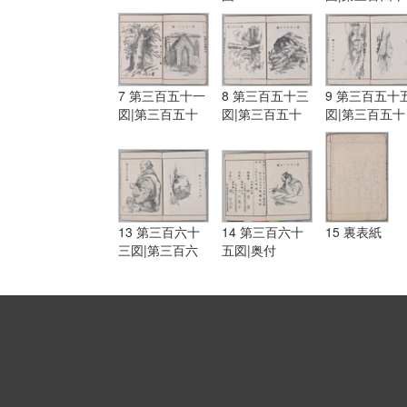
四図
7 第三百五十一
8 第三百五十三
9 第三百五十
図|第三百五十
図|第三百五十
図|第三百五十
二図
四図
六図
13 第三百六十
14 第三百六十
15 裏表紙
三図|第三百六
五図|奥付
十四図