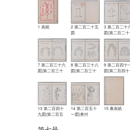
1 表紙
2 第二百二十五
3 第二百二十
図
図|第二百二十
七図
7 第二百三十六
8 第二百三十八
9 第二百四十
図|第二百三十
図|第二百三十
図|第二百四十
七図
九図|第二百四
二図
十図
13 第二百四十
14 第二百五十
15 裏表紙
九図|第二百五
一図|奥付
十図
第七号