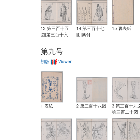
13 第三百十五
14 第三百十七
15 裏表紙
図|第三百十六
図|奥付
図
第九号
初版
Viewer
1 表紙
2 第三百十八図
3 第三百十九図
第三百二十図