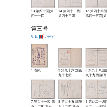
13 第四十図|第
14 第四十二図|
15 第四十四図
四十一図
第四十三図
第四十五図|第
四十六図
第三号
初版
Viewer
1 表紙
2 第九十六図|第
3 第九十八図|
九十七図
九十九図|第百
図|第百一図
7 第百十一図|第
8 第百十五図|第
9 第百二十図|
百十二図|第百
百十六図|第百
百二十一図|第