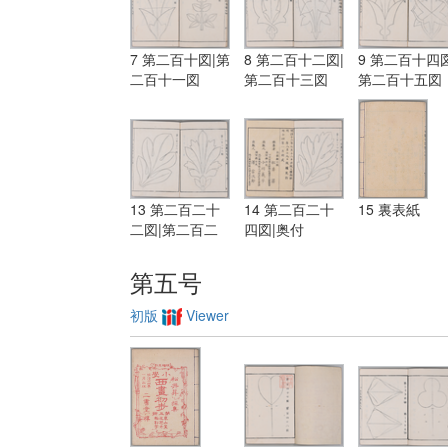
7 第二百十図|第
8 第二百十二図|
9 第二百十四図
二百十一図
第二百十三図
第二百十五図
13 第二百二十
14 第二百二十
15 裏表紙
二図|第二百二
四図|奥付
十三図
第五号
初版
Viewer