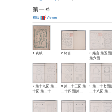
第一号
初版
Viewer
1 表紙
2 緒言
3 緒言|第五図|
第六図
7 第十九図|第二
8 第二十三図|第
9 第二十七図|
十図|第二十一
二十四図|第二
二十八図|第二
図|第二十二図
十五図|第二十
十九図|第三十
六図
図