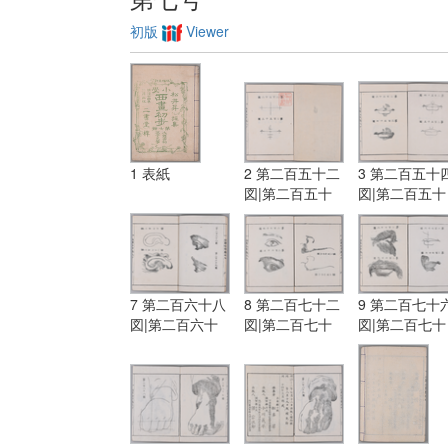
初版
Viewer
1 表紙
2 第二百五十二
3 第二百五十
図|第二百五十
図|第二百五十
三図
五図|第二百五
十六図|第二百
五十七図
7 第二百六十八
8 第二百七十二
9 第二百七十
図|第二百六十
図|第二百七十
図|第二百七十
九図|第二百七
三図|第二百七
七図|第二百七
十図|第二百七
十四図|第二百
十八図|第二百
十一図
七十五図
七十九図