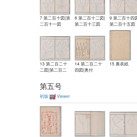
7 第二百十図|第
8 第二百十二図|
9 第二百十四図
二百十一図
第二百十三図
第二百十五図
13 第二百二十
14 第二百二十
15 裏表紙
二図|第二百二
四図|奥付
十三図
第五号
初版
Viewer