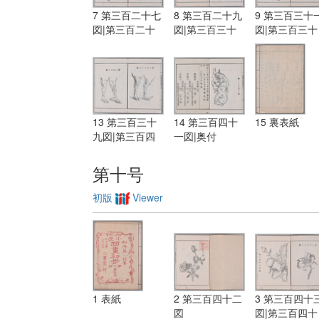
7 第三百二十七
8 第三百二十九
9 第三百三十
図|第三百二十
図|第三百三十
図|第三百三十
八図
図
二図
13 第三百三十
14 第三百四十
15 裏表紙
九図|第三百四
一図|奥付
十図
第十号
初版
Viewer
1 表紙
2 第三百四十二
3 第三百四十
図
図|第三百四十