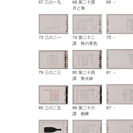
67 三の一九
68 第二十課
69 －
月と海
73 三の二一
74 第二十二
75 －
課 秋の景色
79 三の二三
80 第二十四
81 －
課 角火鉢
85 三の二五
86 第二十六
87 －
課 棍棒