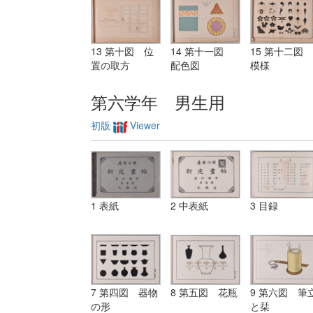
13 第十図 位
14 第十一図
15 第十二図
置の取方
配色図
模様
第六学年 男生用
初版
Viewer
1 表紙
2 中表紙
3 目録
7 第四図 器物
8 第五図 花瓶
9 第六図 筆
の形
と栞