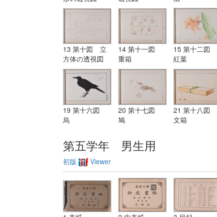
13 第十図 立
14 第十一図
15 第十二図
方体の透視図
重箱
紅葉
19 第十六図
20 第十七図
21 第十八図
烏
鳩
文箱
第五学年 男生用
初版
Viewer