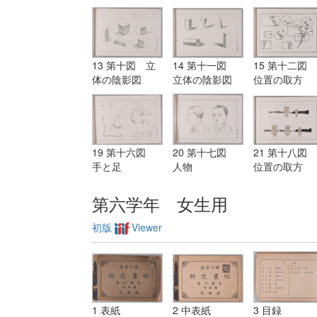
13 第十図 立
14 第十一図
15 第十二図
体の陰影図
立体の陰影図
位置の取方
19 第十六図
20 第十七図
21 第十八図
手と足
人物
位置の取方
第六学年 女生用
初版
Viewer
1 表紙
2 中表紙
3 目録