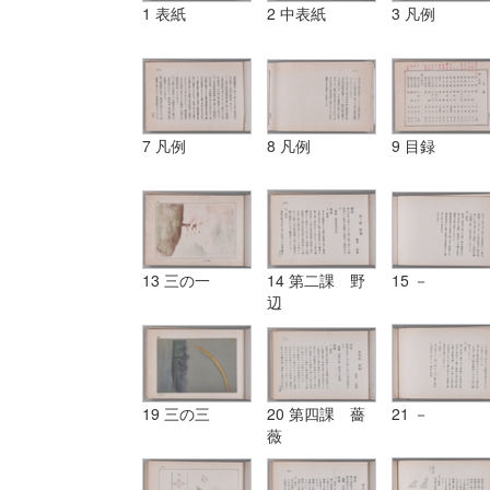
1 表紙
2 中表紙
3 凡例
7 凡例
8 凡例
9 目録
13 三の一
14 第二課 野
15 －
辺
19 三の三
20 第四課 薔
21 －
薇