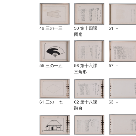
49 三の一三
50 第十四課
51 －
団扇
55 三の一五
56 第十六課
57 －
三角形
61 三の一七
62 第十八課
63 －
踏台