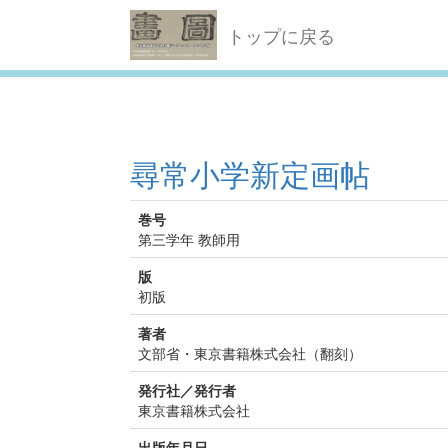
トップに戻る
尋常小学新定画帖
巻号
第三学年 教師用
版
初版
著者
文部省・東京書籍株式会社（翻刻）
発行社／発行者
東京書籍株式会社
出版年月日