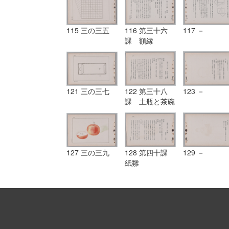
115 三の三五
116 第三十六
117 －
課 額縁
121 三の三七
122 第三十八
123 －
課 土瓶と茶碗
127 三の三九
128 第四十課
129 －
紙雛