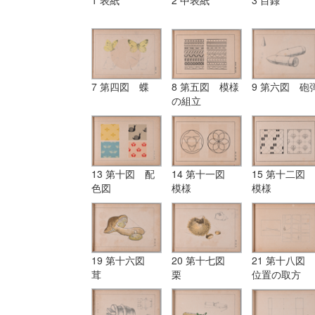
1 表紙
2 中表紙
3 目録
7 第四図 蝶
8 第五図 模様
9 第六図 砲
の組立
13 第十図 配
14 第十一図
15 第十二図
色図
模様
模様
19 第十六図
20 第十七図
21 第十八図
茸
栗
位置の取方