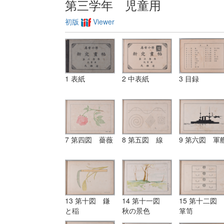
第三学年 児童用
初版
Viewer
1 表紙
2 中表紙
3 目録
7 第四図 薔薇
8 第五図 線
9 第六図 軍
13 第十図 鎌
14 第十一図
15 第十二図
と稲
秋の景色
箪笥