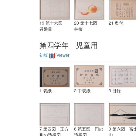
19 第十六図
20 第十七図
21 奥付
碁盤目
林檎
第四学年 児童用
初版
Viewer
1 表紙
2 中表紙
3 目録
7 第四図 正方
8 第五図 円の
9 第六図 富
形の透視図
透視図
山