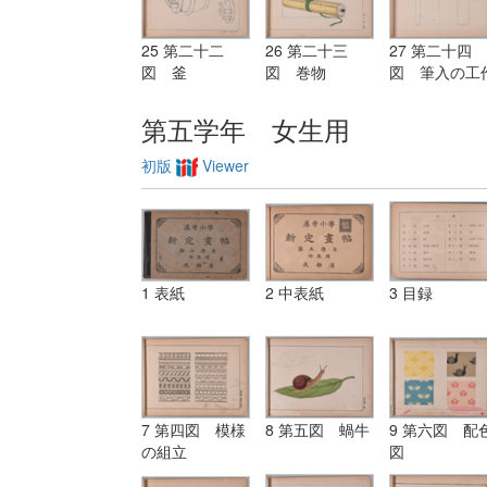
25 第二十二
26 第二十三
27 第二十四
図 釜
図 巻物
図 筆入の工
図
第五学年 女生用
初版
Viewer
1 表紙
2 中表紙
3 目録
7 第四図 模様
8 第五図 蝸牛
9 第六図 配
の組立
図