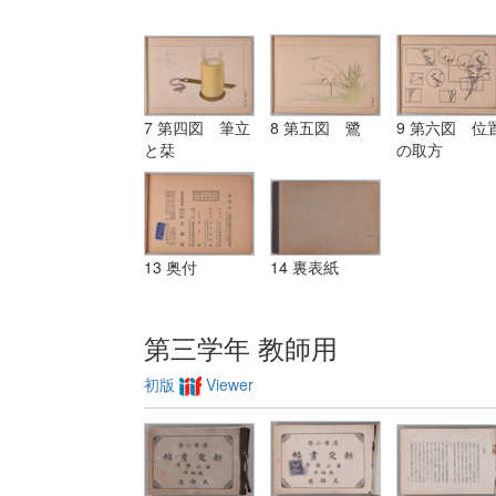
7 第四図 筆立
8 第五図 鷺
9 第六図 位
と栞
の取方
13 奥付
14 裏表紙
第三学年 教師用
初版
Viewer