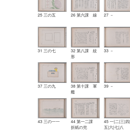
25 三の五
26 第六課 線
27 －
31 三の七
32 第八課 紋
33 －
形
37 三の九
38 第十課 軍
39 －
艦
43 三の一一
44 第一二課
45 一|二|三|四
折紙の兜
五|六|七|八