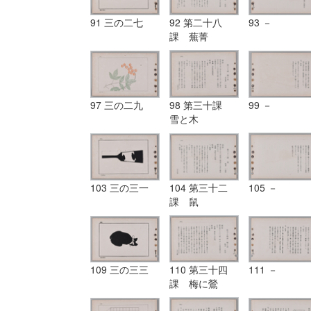
91 三の二七
92 第二十八
93 －
課 蕪菁
97 三の二九
98 第三十課
99 －
雪と木
103 三の三一
104 第三十二
105 －
課 鼠
109 三の三三
110 第三十四
111 －
課 梅に鶯