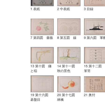
1 表紙
2 中表紙
3 目録
7 第四図 薔薇
8 第五図 線
9 第六図 軍
13 第十図 鎌
14 第十一図
15 第十二図
と稲
秋の景色
箪笥
19 第十六図
20 第十七図
21 奥付
碁盤目
林檎