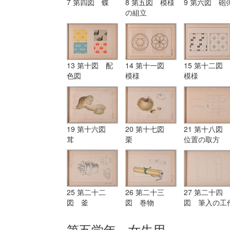
7 第四図 蝶
8 第五図 模様
9 第六図 砲
の組立
13 第十図 配
14 第十一図
15 第十二図
色図
模様
模様
19 第十六図
20 第十七図
21 第十八図
茸
栗
位置の取方
25 第二十二
26 第二十三
27 第二十四
図 釜
図 巻物
図 筆入の工
図
第五学年 女生用