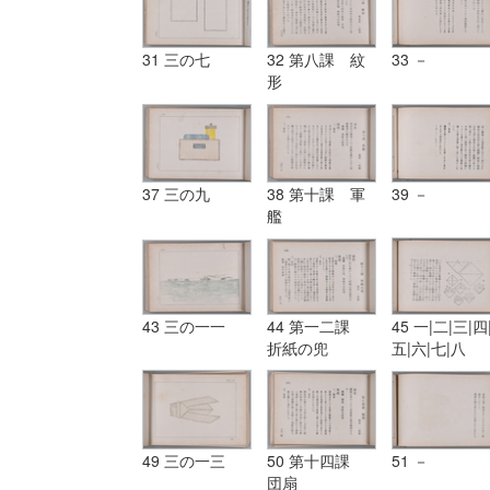
31 三の七
32 第八課 紋
33 －
形
37 三の九
38 第十課 軍
39 －
艦
43 三の一一
44 第一二課
45 一|二|三|四
折紙の兜
五|六|七|八
49 三の一三
50 第十四課
51 －
団扇