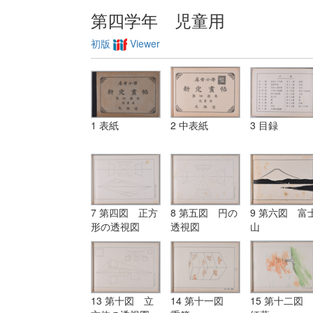
第四学年 児童用
初版
Viewer
1 表紙
2 中表紙
3 目録
7 第四図 正方
8 第五図 円の
9 第六図 富
形の透視図
透視図
山
13 第十図 立
14 第十一図
15 第十二図