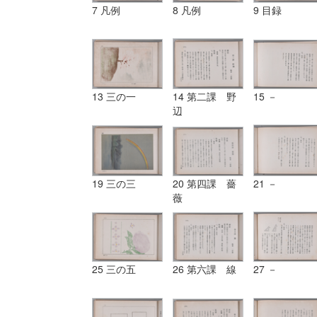
7 凡例
8 凡例
9 目録
13 三の一
14 第二課 野
15 －
辺
19 三の三
20 第四課 薔
21 －
薇
25 三の五
26 第六課 線
27 －