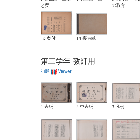
と栞
の取方
13 奥付
14 裏表紙
第三学年 教師用
初版
Viewer
1 表紙
2 中表紙
3 凡例