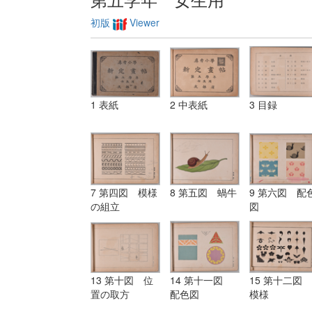
初版
Viewer
1 表紙
2 中表紙
3 目録
7 第四図 模様
8 第五図 蝸牛
9 第六図 配
の組立
図
13 第十図 位
14 第十一図
15 第十二図
置の取方
配色図
模様