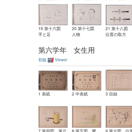
19 第十六図
20 第十七図
21 第十八図
手と足
人物
位置の取方
第六学年 女生用
初版
Viewer
1 表紙
2 中表紙
3 目録
7 第四図 筆立
8 第五図 鷺
9 第六図 位