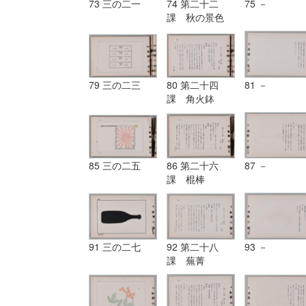
73 三の二一
74 第二十二
75 －
課 秋の景色
79 三の二三
80 第二十四
81 －
課 角火鉢
85 三の二五
86 第二十六
87 －
課 棍棒
91 三の二七
92 第二十八
93 －
課 蕪菁