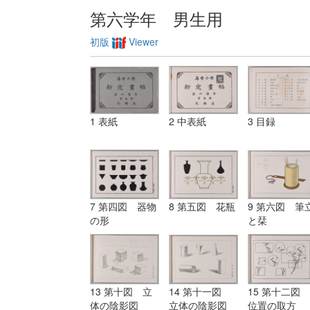
第六学年 男生用
初版
Viewer
1 表紙
2 中表紙
3 目録
7 第四図 器物
8 第五図 花瓶
9 第六図 筆
の形
と栞
13 第十図 立
14 第十一図
15 第十二図
体の陰影図
立体の陰影図
位置の取方