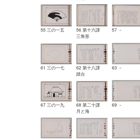
55 三の一五
56 第十六課
57 －
三角形
61 三の一七
62 第十八課
63 －
踏台
67 三の一九
68 第二十課
69 －
月と海