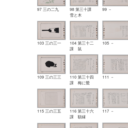
97 三の二九
98 第三十課
99 －
雪と木
103 三の三一
104 第三十二
105 －
課 鼠
109 三の三三
110 第三十四
111 －
課 梅に鶯
115 三の三五
116 第三十六
117 －
課 額縁