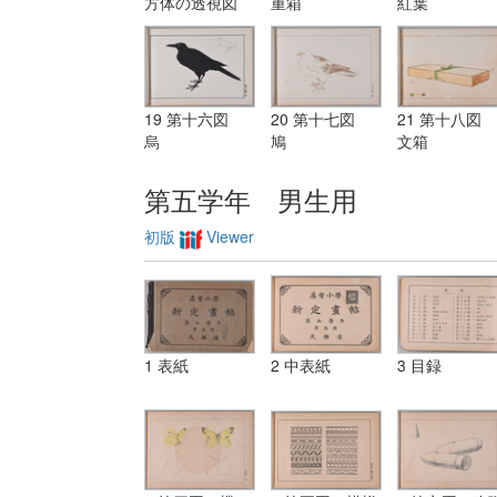
方体の透視図
重箱
紅葉
19 第十六図
20 第十七図
21 第十八図
烏
鳩
文箱
第五学年 男生用
初版
Viewer
1 表紙
2 中表紙
3 目録