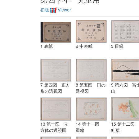
初版
Viewer
1 表紙
2 中表紙
3 目録
7 第四図 正方
8 第五図 円の
9 第六図 富
形の透視図
透視図
山
13 第十図 立
14 第十一図
15 第十二図
方体の透視図
重箱
紅葉