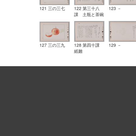
121 三の三七
122 第三十八
123 －
課 土瓶と茶碗
127 三の三九
128 第四十課
129 －
紙雛