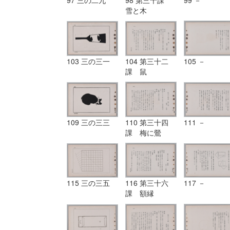
97 三の二九
98 第三十課
99 －
雪と木
103 三の三一
104 第三十二
105 －
課 鼠
109 三の三三
110 第三十四
111 －
課 梅に鶯
115 三の三五
116 第三十六
117 －
課 額縁