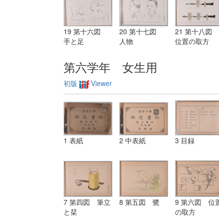
19 第十六図
20 第十七図
21 第十八図
手と足
人物
位置の取方
第六学年 女生用
初版
Viewer
1 表紙
2 中表紙
3 目録
7 第四図 筆立
8 第五図 鷺
9 第六図 位
と栞
の取方