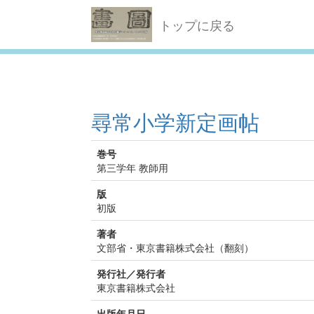
トップに戻る
尋常小学新定画帖
巻号
第三学年 教師用
版
初版
著者
文部省・東京書籍株式会社（翻刻）
発行社／発行者
東京書籍株式会社
出版年月日