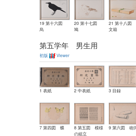
19 第十六図
20 第十七図
21 第十八図
烏
鳩
文箱
第五学年 男生用
初版
Viewer
1 表紙
2 中表紙
3 目録
7 第四図 蝶
8 第五図 模様
9 第六図 砲
の組立