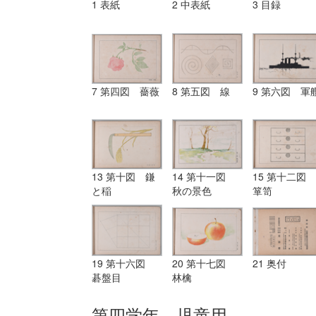
1 表紙
2 中表紙
3 目録
7 第四図 薔薇
8 第五図 線
9 第六図 軍
13 第十図 鎌
14 第十一図
15 第十二図
と稲
秋の景色
箪笥
19 第十六図
20 第十七図
21 奥付
碁盤目
林檎
第四学年 児童用