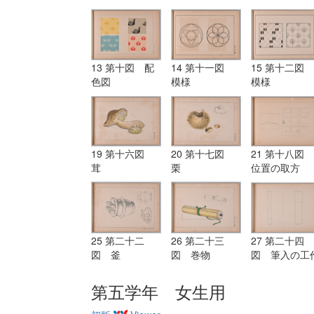
13 第十図 配
14 第十一図
15 第十二図
色図
模様
模様
19 第十六図
20 第十七図
21 第十八図
茸
栗
位置の取方
25 第二十二
26 第二十三
27 第二十四
図 釜
図 巻物
図 筆入の工
図
第五学年 女生用