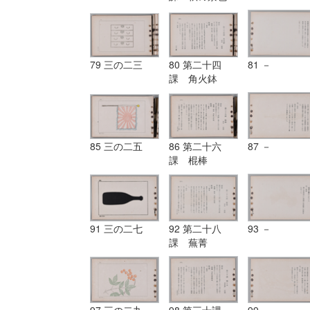
79 三の二三
80 第二十四
81 －
課 角火鉢
85 三の二五
86 第二十六
87 －
課 棍棒
91 三の二七
92 第二十八
93 －
課 蕪菁