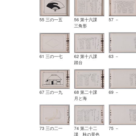
55 三の一五
56 第十六課
57 －
三角形
61 三の一七
62 第十八課
63 －
踏台
67 三の一九
68 第二十課
69 －
月と海
73 三の二一
74 第二十二
75 －
課 秋の景色