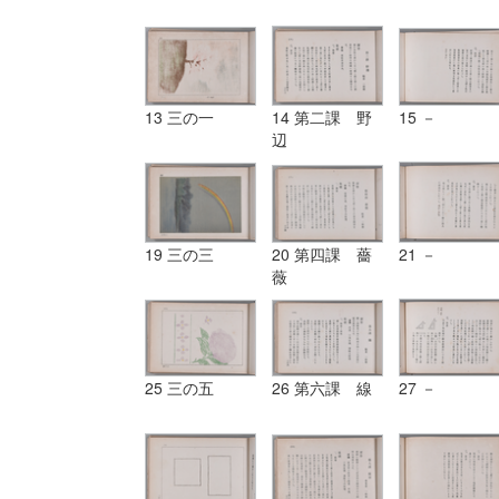
13 三の一
14 第二課 野
15 －
辺
19 三の三
20 第四課 薔
21 －
薇
25 三の五
26 第六課 線
27 －