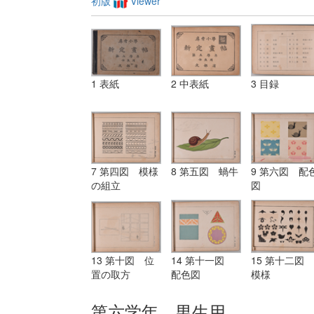
初版
Viewer
1 表紙
2 中表紙
3 目録
7 第四図 模様
8 第五図 蝸牛
9 第六図 配
の組立
図
13 第十図 位
14 第十一図
15 第十二図
置の取方
配色図
模様
第六学年 男生用