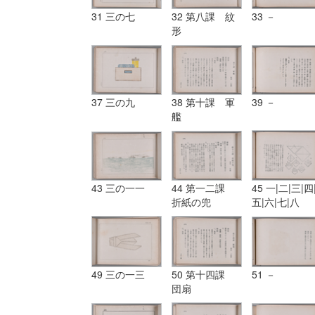
31 三の七
32 第八課 紋
33 －
形
37 三の九
38 第十課 軍
39 －
艦
43 三の一一
44 第一二課
45 一|二|三|四
折紙の兜
五|六|七|八
49 三の一三
50 第十四課
51 －
団扇