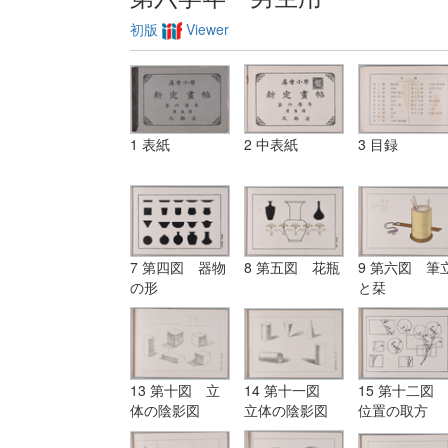
初版
Viewer
1 表紙
2 中表紙
3 目録
7 第四図 器物
8 第五図 花瓶
9 第六図 筆
の形
と栞
13 第十図 立
14 第十一図
15 第十二図
体の陰影図
立体の陰影図
位置の取方