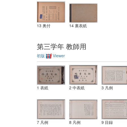
13 奥付
14 裏表紙
第三学年 教師用
初版
Viewer
1 表紙
2 中表紙
3 凡例
7 凡例
8 凡例
9 目録