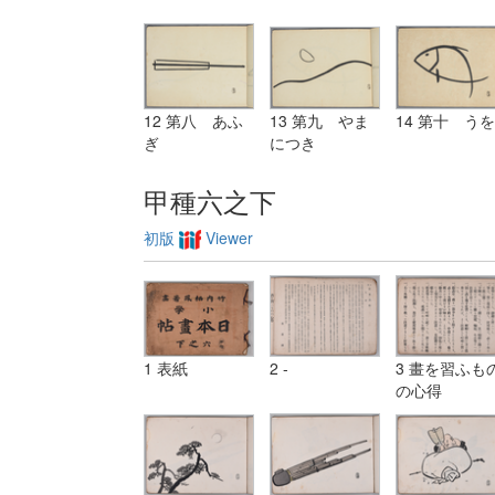
12 第八 あふ
13 第九 やま
14 第十 うを
ぎ
につき
甲種六之下
初版
Viewer
1 表紙
2 -
3 畫を習ふも
の心得