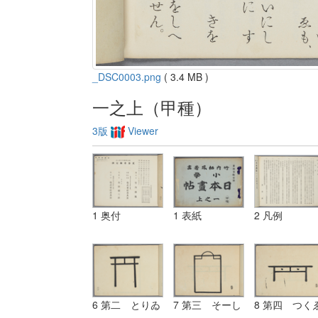
_DSC0003.png
( 3.4 MB )
一之上（甲種）
3版
Viewer
1 奥付
1 表紙
2 凡例
6 第二 とりゐ
7 第三 そーし
8 第四 つく