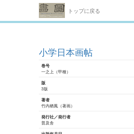
トップに戻る
小学日本画帖
巻号
一之上（甲種）
版
3版
著者
竹内栖鳳（著画）
発行社／発行者
普及舎
出版年月日