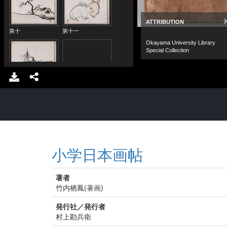
小学日本画帖
著者
竹内栖鳳(著画)
発行社／発行者
村上勘兵衛