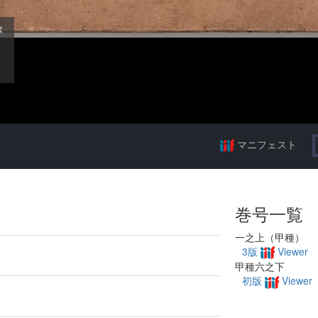
マニフェスト
巻号一覧
一之上（甲種）
3版
Viewer
甲種六之下
初版
Viewer