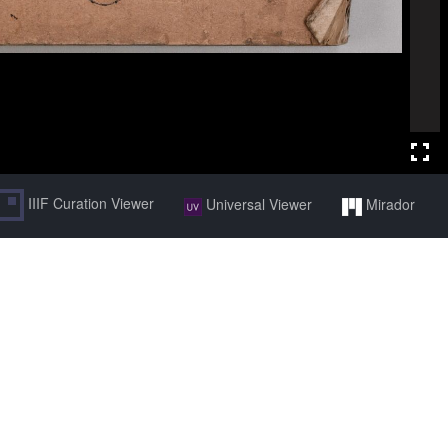
IIIF Curation Viewer
Universal Viewer
Mirador