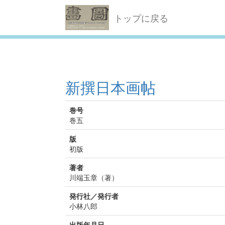
トップに戻る
新撰日本画帖
巻号
巻五
版
初版
著者
川端玉章（著）
発行社／発行者
小林八郎
出版年月日