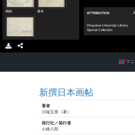
マニ
新撰日本画帖
著者
川端玉章（著）
発行社／発行者
小林八郎