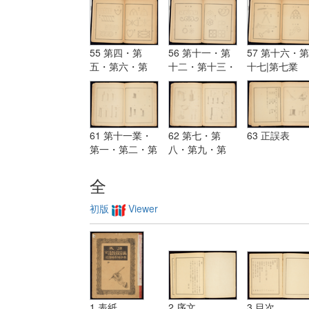
一・第十二・第
第二・第三・第
三業・第一・
十三・第十四・
四・第五・第
二・第三・第
第十五・第十六
六・第七
四・第五・第
六・第七・第
55 第四・第
56 第十一・第
57 第十六・第
五・第六・第
十二・第十三・
十七|第七業
七・第八・第
第十四・第十五
九・第十
61 第十一業・
62 第七・第
63 正誤表
第一・第二・第
八・第九・第
三・第四・第
十|第十二業
五・第六
全
初版
Viewer
1 表紙
2 序文
3 目次