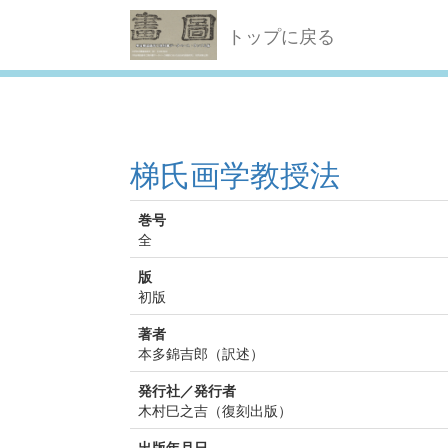
トップに戻る
梯氏画学教授法
巻号
全
版
初版
著者
本多錦吉郎（訳述）
発行社／発行者
木村巳之吉（復刻出版）
出版年月日