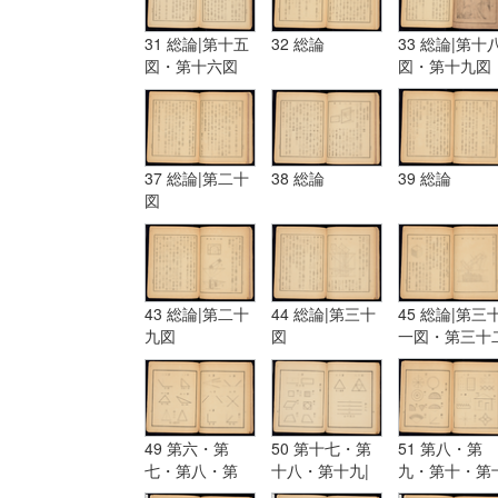
31 総論|第十五
32 総論
33 総論|第十
図・第十六図
図・第十九図
37 総論|第二十
38 総論
39 総論
図
43 総論|第二十
44 総論|第三十
45 総論|第三
九図
図
一図・第三十
図
49 第六・第
50 第十七・第
51 第八・第
七・第八・第
十八・第十九|
九・第十・第
九・第十・第十
第二業・第一・
一・第十二|第