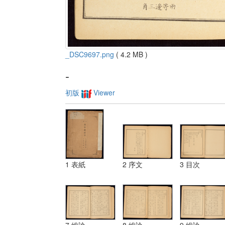
_DSC9697.png
( 4.2 MB )
-
初版
Viewer
1 表紙
2 序文
3 目次