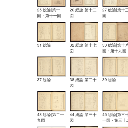
25 総論|第十
26 総論|第十二
27 総論|第十
図・第十一図
図
図
31 総論
32 総論|第十七
33 総論|第十
図
図・第十九図
37 総論
38 総論|第二十
39 総論
図
43 総論|第二十
44 総論|第三十
45 総論|第三
九図
図
一図・第三十
図