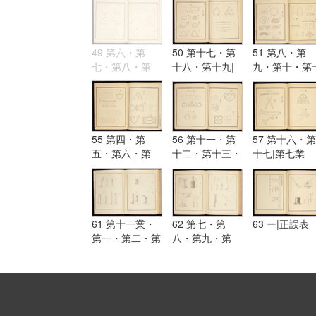
49 第六・第
50 第十七・第
51 第八・第
七・第八・第
十八・第十九|
九・第十・第
九・第十・第十
第二業・第一・
一・第十二|第
一・第十二・第
第二・第三・第
三業・第一・
十三・第十四・
四・第五・第
二・第三・第
第十五・第十六
六・第七
四・第五・第
六・第七・第
55 第四・第
56 第十一・第
57 第十六・第
五・第六・第
十二・第十三・
十七|第七業
七・第八・第
第十四・第十五
九・第十
61 第十一業・
62 第七・第
63 ー|正誤表
第一・第二・第
八・第九・第
三・第四・第
十|第十二業
五・第六