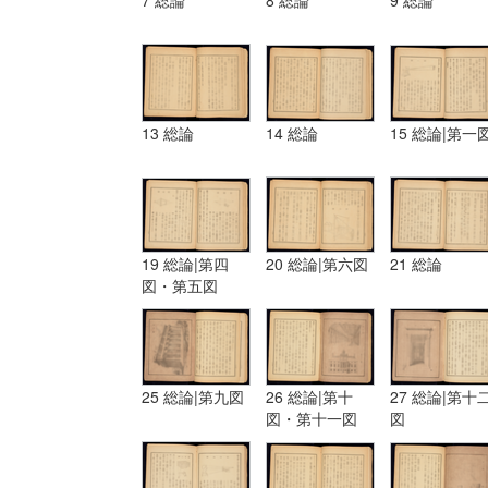
7 総論
8 総論
9 総論
13 総論
14 総論
15 総論|第一
19 総論|第四
20 総論|第六図
21 総論
図・第五図
25 総論|第九図
26 総論|第十
27 総論|第十
図・第十一図
図