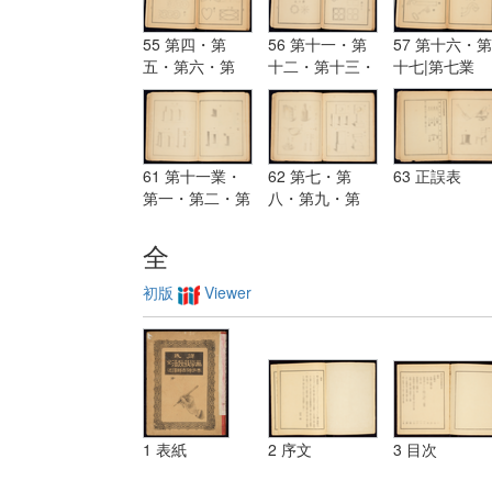
第十五・第十六
六・第七
四・第五・第
六・第七・第
55 第四・第
56 第十一・第
57 第十六・第
五・第六・第
十二・第十三・
十七|第七業
七・第八・第
第十四・第十五
九・第十
61 第十一業・
62 第七・第
63 正誤表
第一・第二・第
八・第九・第
三・第四・第
十|第十二業
五・第六
全
初版
Viewer
1 表紙
2 序文
3 目次