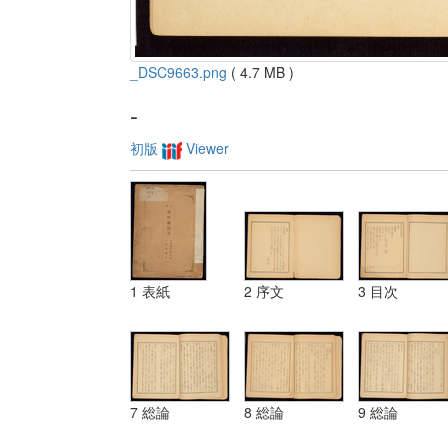
_DSC9663.png
( 4.7 MB )
-
初版
Viewer
1 表紙
2 序文
3 目次
7 総論
8 総論
9 総論