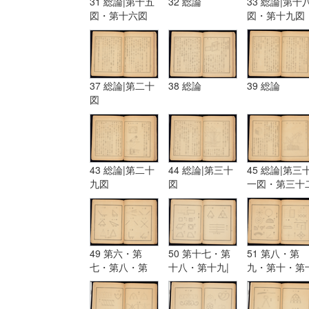
31 総論|第十五
32 総論
33 総論|第十
図・第十六図
図・第十九図
37 総論|第二十
38 総論
39 総論
図
43 総論|第二十
44 総論|第三十
45 総論|第三
九図
図
一図・第三十
図
49 第六・第
50 第十七・第
51 第八・第
七・第八・第
十八・第十九|
九・第十・第
九・第十・第十
第二業・第一・
一・第十二|第
一・第十二・第
第二・第三・第
三業・第一・
十三・第十四・
四・第五・第
二・第三・第