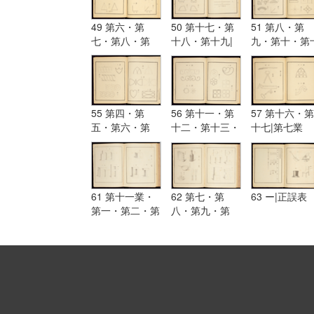
49 第六・第
50 第十七・第
51 第八・第
七・第八・第
十八・第十九|
九・第十・第
九・第十・第十
第二業・第一・
一・第十二|第
一・第十二・第
第二・第三・第
三業・第一・
十三・第十四・
四・第五・第
二・第三・第
第十五・第十六
六・第七
四・第五・第
六・第七・第
55 第四・第
56 第十一・第
57 第十六・第
五・第六・第
十二・第十三・
十七|第七業
七・第八・第
第十四・第十五
九・第十
61 第十一業・
62 第七・第
63 ー|正誤表
第一・第二・第
八・第九・第
三・第四・第
十|第十二業
五・第六