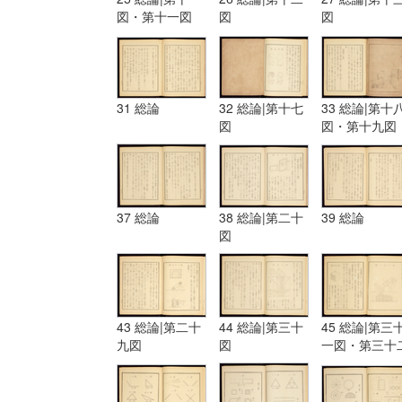
図・第十一図
図
図
31 総論
32 総論|第十七
33 総論|第十
図
図・第十九図
37 総論
38 総論|第二十
39 総論
図
43 総論|第二十
44 総論|第三十
45 総論|第三
九図
図
一図・第三十
図