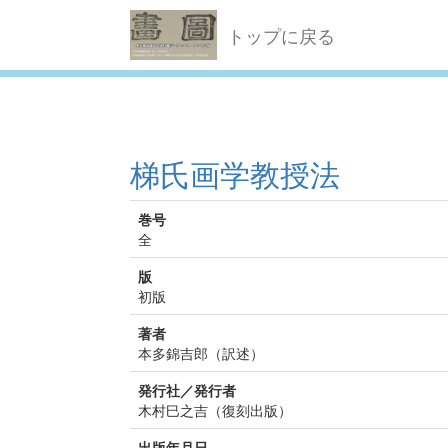
トップに戻る
梯氏画学教授法
巻号
全
版
初版
著者
本多錦吉郎（訳述）
発行社／発行者
木村巳之吉（復刻出版）
出版年月日