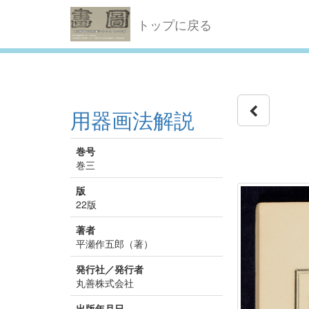
トップに戻る
用器画法解説
巻号
巻三
版
22版
著者
平瀬作五郎（著）
発行社／発行者
丸善株式会社
出版年月日