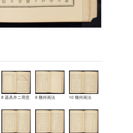
8 器具并ニ用意
9 幾何画法
10 幾何画法