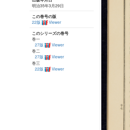
明治35年3月29日
この巻号の版
22版
Viewer
このシリーズの巻号
巻一
27版
Viewer
巻二
27版
Viewer
巻三
22版
Viewer