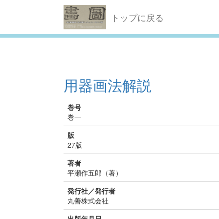
トップに戻る
用器画法解説
巻号
巻一
版
27版
著者
平瀬作五郎（著）
発行社／発行者
丸善株式会社
出版年月日