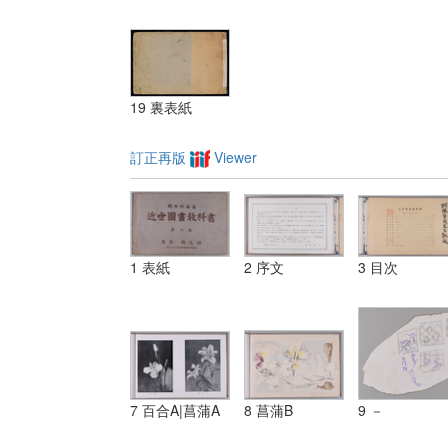
19 裏表紙
訂正再版
Viewer
1 表紙
2 序文
3 目次
7 百合A|菖蒲A
8 菖蒲B
9 －