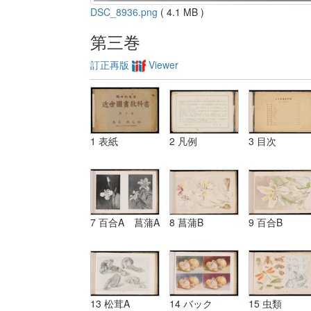
DSC_8936.png
( 4.1 MB )
第三巻
訂正再版
Viewer
1 表紙
2 凡例
3 目次
7 百合A 菖蒲A
8 菖蒲B
9 百合B
13 松茸A
14 バック
15 虫類