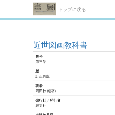
トップに戻る
近世図画教科書
巻号
第三巻
版
訂正再版
著者
岡田秋嶺(著)
発行社／発行者
興文社
出版年月日