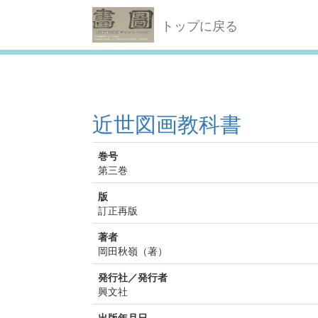
トップに戻る
近世図画教科書
巻号
第三巻
版
訂正再版
著者
岡田秋嶺（著）
発行社／発行者
興文社
出版年月日