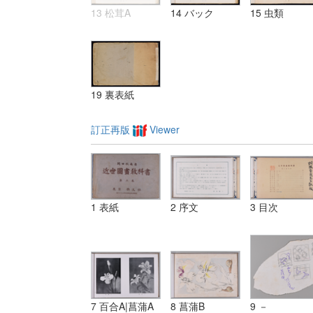
13 松茸A
14 バック
15 虫類
19 裏表紙
訂正再版
Viewer
1 表紙
2 序文
3 目次
7 百合A|菖蒲A
8 菖蒲B
9 －