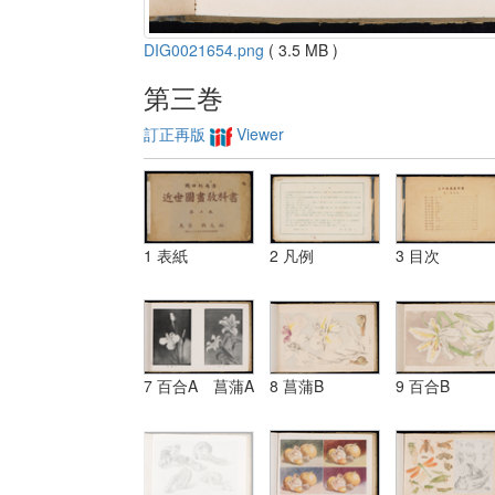
DIG0021654.png
( 3.5 MB )
第三巻
訂正再版
Viewer
1 表紙
2 凡例
3 目次
7 百合A 菖蒲A
8 菖蒲B
9 百合B