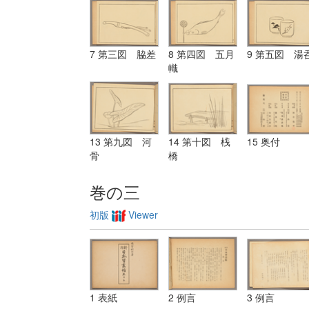
7 第三図 脇差
8 第四図 五月
9 第五図 湯
幟
13 第九図 河
14 第十図 桟
15 奥付
骨
橋
巻の三
初版
Viewer
1 表紙
2 例言
3 例言