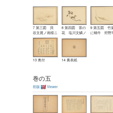
7 第三図 貝
8 第四図 茶の
9 第五図 竹
谷文晁ノ画様ニ
花 塩川文鱗ノ
に蝸牛 狩野
倣フ
画様ニ倣フ
信ノ画様ニ倣
13 奥付
14 裏表紙
巻の五
初版
Viewer