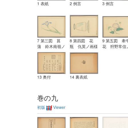
1 表紙
2 例言
3 例言
7 第三図 菖
8 第四図 花
9 第五図 牽
蒲 鈴木南嶺ノ
瓶 仇英ノ画様
花 狩野常信
画様ニ倣フ
ニ倣フ
画様ニ倣フ
13 奥付
14 裏表紙
巻の九
初版
Viewer