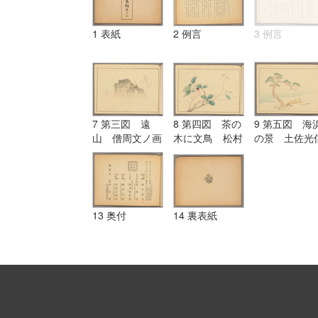
1 表紙
2 例言
3 例言
7 第三図 遠
8 第四図 茶の
9 第五図 海
山 僧周文ノ画
木に文鳥 松村
の景 土佐光
様ニ倣フ
景文ノ画様ニ倣
ノ画様ニ倣フ
フ
13 奥付
14 裏表紙