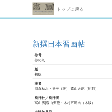
トップに戻る
新撰日本習画帖
巻号
巻の九
版
初版
著者
岡倉秋水・覚平（著）|森山天葩（彫刻）
発行社／発行者
冨山房|森山天葩・木村五郎吉（木版）
出版年月日