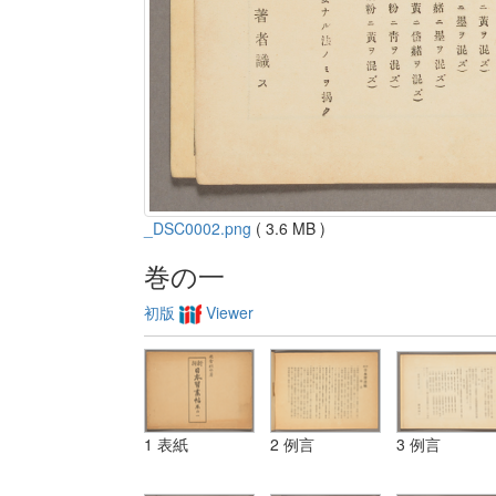
_DSC0002.png
( 3.6 MB )
巻の一
初版
Viewer
1 表紙
2 例言
3 例言