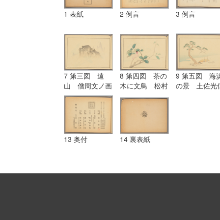
1 表紙
2 例言
3 例言
7 第三図 遠
8 第四図 茶の
9 第五図 海
山 僧周文ノ画
木に文鳥 松村
の景 土佐光
様ニ倣フ
景文ノ画様ニ倣
ノ画様ニ倣フ
フ
13 奥付
14 裏表紙