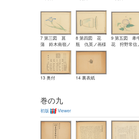
7 第三図 菖
8 第四図 花
9 第五図 牽
蒲 鈴木南嶺ノ
瓶 仇英ノ画様
花 狩野常信
画様ニ倣フ
ニ倣フ
画様ニ倣フ
13 奥付
14 裏表紙
巻の九
初版
Viewer