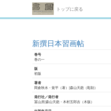
トップに戻る
新撰日本習画帖
巻号
巻の一
版
初版
著者
岡倉秋水・覚平（著）|森山天葩（彫刻）
発行社／発行者
冨山房|森山天葩・木村五郎吉（木版）
出版年月日