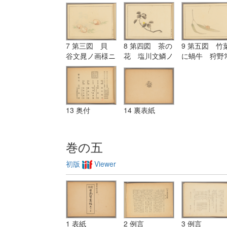
7 第三図 貝
8 第四図 茶の
9 第五図 竹
谷文晁ノ画様ニ
花 塩川文鱗ノ
に蝸牛 狩野
倣フ
画様ニ倣フ
信ノ画様ニ倣
13 奥付
14 裏表紙
巻の五
初版
Viewer
1 表紙
2 例言
3 例言