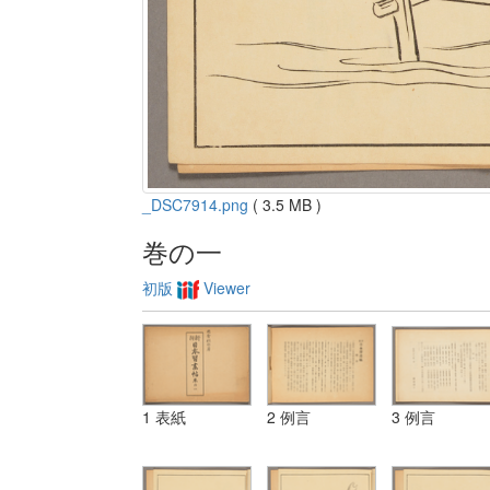
_DSC7914.png
( 3.5 MB )
巻の一
初版
Viewer
1 表紙
2 例言
3 例言