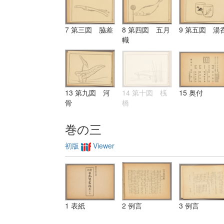
7 第三図 脇差
8 第四図 五月
9 第五図 湯
幟
13 第九図 河
14 第十図 桟
15 奥付
骨
橋
巻の三
初版
Viewer
1 表紙
2 例言
3 例言