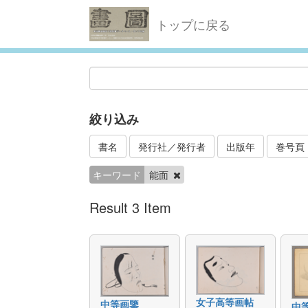
トップに戻る
絞り込み
書名
発行社／発行者
出版年
巻号頁
キーワード
能面
Result 3 Item
女子高等画帖
中等画鑒
中