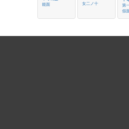
女二ノ十
能面
第
假