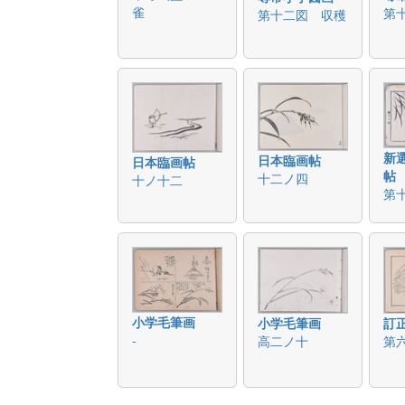
雀
第
第十二図 収穫
新
日本臨画帖
日本臨画帖
帖
十二ノ四
十ノ十二
第
小学毛筆画
小学毛筆画
訂
-
高二ノ十
第