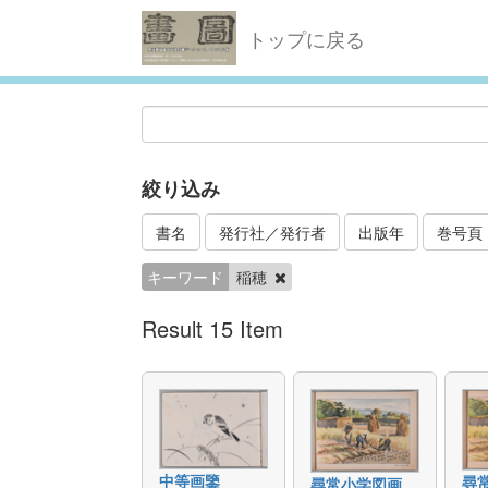
トップに戻る
絞り込み
書名
発行社／発行者
出版年
巻号頁
キーワード
稲穂
Result 15 Item
中等画鑒
尋
尋常小学図画