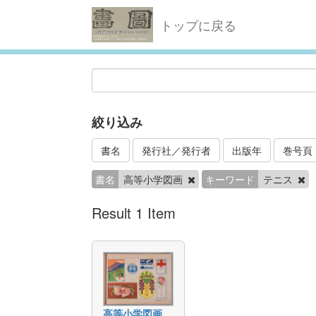
トップに戻る
絞り込み
書名
発行社／発行者
出版年
巻号頁
書名
高等小学図画
キーワード
テニス
Result 1 Item
高等小学図画