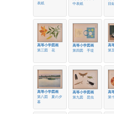
表紙
中表紙
目
高等小学図画
高
高等小学図画
第三図 花
第
第四図 手堤
高等小学図画
高
高等小学図画
第八図 夏の夕
第
第九図 昆虫
暮