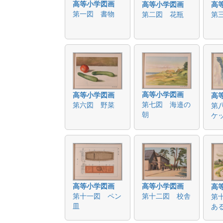
高等小学図画
高等小学図画
高
第一図 書物
第二図 花瓶
第
高等小学図画
高等小学図画
高
第七図 海邉の
第六図 野菜
第
朝
ケ
高等小学図画
高等小学図画
高
第十一図 ペン
第十二図 校舎
第
皿
あ