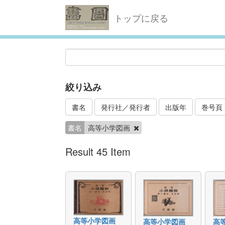
トップに戻る
絞り込み
書名
発行社／発行者
出版年
巻号頁
書名
高等小学図画
Result 45 Item
高等小学図画
高等小学図画
高