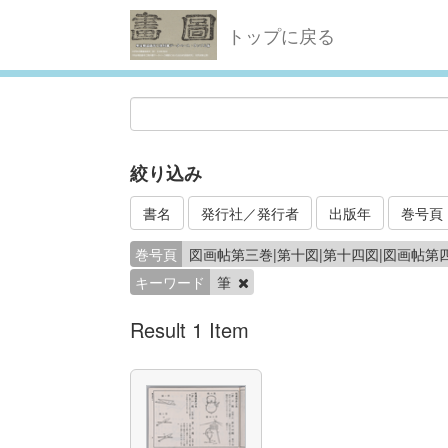
トップに戻る
絞り込み
書名
発行社／発行者
出版年
巻号頁
巻号頁
図画帖第三巻|第十図|第十四図|図画帖第
キーワード
筆
Result 1 Item