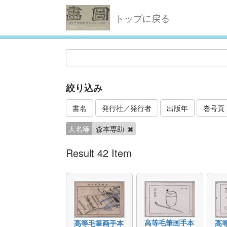
トップに戻る
絞り込み
書名
発行社／発行者
出版年
巻号頁
人名等
森本専助
Result 42 Item
高等毛筆画手本
高等毛筆画手本
高