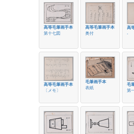
高等毛筆画手本
高等毛筆画手本
高
第十七図
奥付
-
毛筆画手本
高等毛筆画手本
毛
表紙
〔メモ〕
第