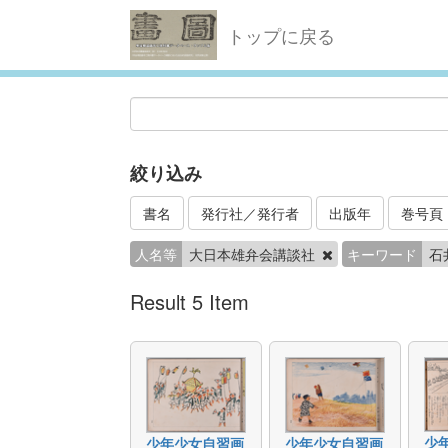
トップに戻る
絞り込み
書名
発行社／発行者
出版年
巻号頁
人名等
大日本雄弁会講談社
キーワード
石
Result 5 Item
少
少年少女自習画
少年少女自習画