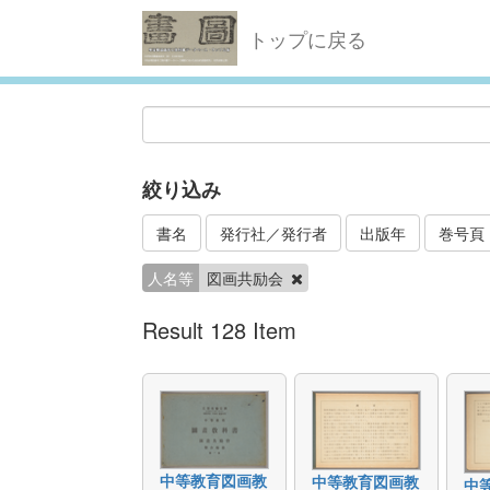
トップに戻る
絞り込み
書名
発行社／発行者
出版年
巻号頁
人名等
図画共励会
Result 128 Item
中等教育図画教
中等教育図画教
中