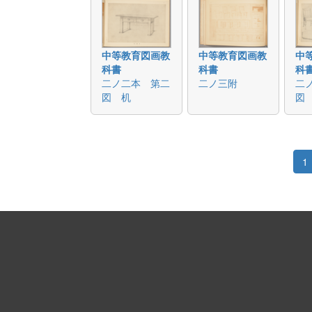
中等教育図画教
中等教育図画教
中
科書
科書
科
二ノ二本 第二
二ノ三附
二
図 机
図
1