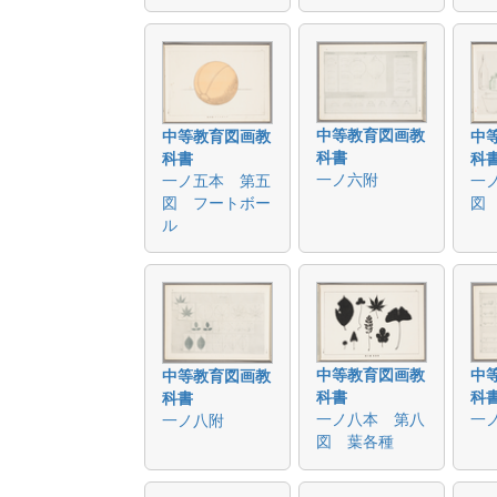
中等教育図画教
中等教育図画教
中
科書
科書
科
一ノ六附
一ノ五本 第五
一
図 フートボー
図
ル
中等教育図画教
中
中等教育図画教
科書
科
科書
一ノ八本 第八
一
一ノ八附
図 葉各種