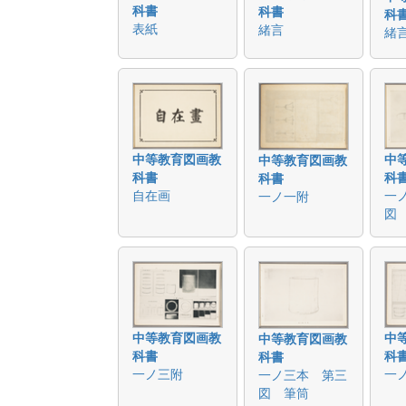
科書
科書
科
表紙
緒言
緒
中等教育図画教
中
中等教育図画教
科書
科
科書
自在画
一
一ノ一附
図
中等教育図画教
中
中等教育図画教
科書
科
科書
一ノ三附
一
一ノ三本 第三
図 筆筒