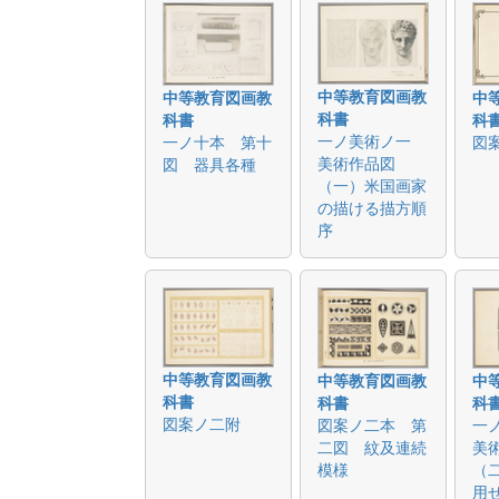
中等教育図画教
中等教育図画教
中
科書
科書
科
一ノ美術ノ一
一ノ十本 第十
図
美術作品図
図 器具各種
（一）米国画家
の描ける描方順
序
中等教育図画教
中等教育図画教
中
科書
科書
科
図案ノ二附
図案ノ二本 第
一
二図 紋及連続
美
模様
（
用