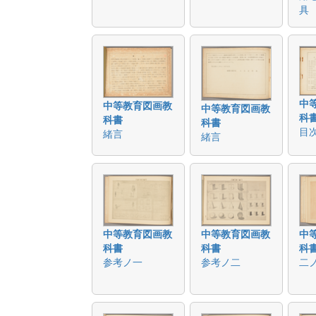
具
中
中等教育図画教
中等教育図画教
科
科書
科書
目
緒言
緒言
中等教育図画教
中等教育図画教
中
科書
科書
科
参考ノ一
参考ノ二
二