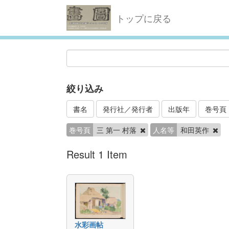
トップに戻る
絞り込み
書名
発行社／発行者
出版年
巻号頁
巻号頁
三 第一 村落
人名等
和田英作
Result 1 Item
水彩画帖