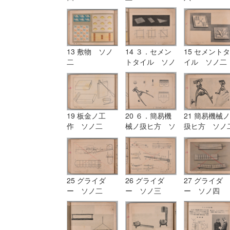
13 敷物 ソノ
14 ３．セメン
15 セメントタ
二
トタイル ソノ
イル ソノ二
一
19 板金ノ工
20 ６．簡易機
21 簡易機械ノ
作 ソノ二
械ノ扱ヒ方 ソ
扱ヒ方 ソノ
ノ一
25 グライダ
26 グライダ
27 グライダ
ー ソノ二
ー ソノ三
ー ソノ四