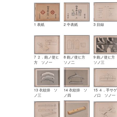
1 表紙
2 中表紙
3 目録
7 ２．鉋ノ使ヒ
8 鉋ノ使ヒ方
9 鉋ノ使ヒ
方 ソノ一
ソノ二
ソノ三
13 衣紋掛 ソ
14 衣紋掛 ソ
15 ４．手サゲ
ノ三
ノ四
ノ口 ソノ一