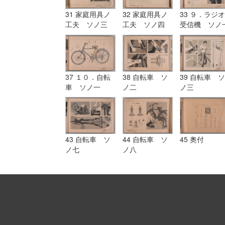
31 家庭用具ノ
32 家庭用具ノ
33 ９．ラジオ
工夫 ソノ三
工夫 ソノ四
受信機 ソノ
37 １０．自転
38 自転車 ソ
39 自転車 ソ
車 ソノ一
ノ二
ノ三
43 自転車 ソ
44 自転車 ソ
45 奥付
ノ七
ノ八