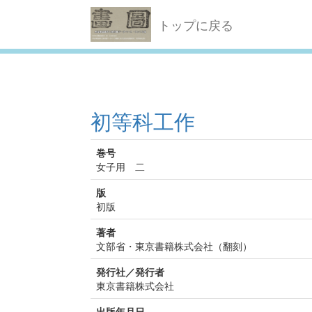
トップに戻る
初等科工作
巻号
女子用 二
版
初版
著者
文部省・東京書籍株式会社（翻刻）
発行社／発行者
東京書籍株式会社
出版年月日