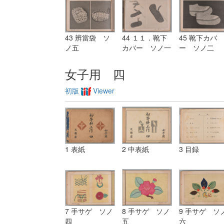
43 辨當袋 ソ
44 １１．靴下
45 靴下カバ
ノ五
カバー ソノ一
ー ソノ二
女子用 四
初版
Viewer
1 表紙
2 中表紙
3 目録
7 手サゲ ソノ
8 手サゲ ソノ
9 手サゲ ソ
四
五
六