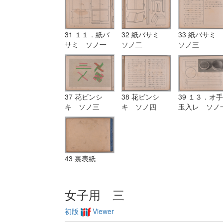
31 １１．紙バ
32 紙バサミ
33 紙バサミ
サミ ソノ一
ソノ二
ソノ三
37 花ビンシ
38 花ビンシ
39 １３．オ手
キ ソノ三
キ ソノ四
玉入レ ソノ
43 裏表紙
女子用 三
初版
Viewer