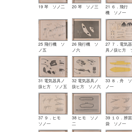
19 琴 ソノ二
20 琴 ソノ三
21 ６．飛行
機 ソノ一
25 飛行機 ソ
26 飛行機 ソ
27 ７．電気器
ノ五
ノ六
具ノ扱ヒ方 
ノ一
31 電気器具ノ
32 電気器具ノ
33 ８．舟 ソ
扱ヒ方 ソノ五
扱ヒ方 ソノ六
ノ一
37 ９．ヒモ
38 ヒモ ソノ
39 １０．辨當
ソノ一
二
袋 ソノ一