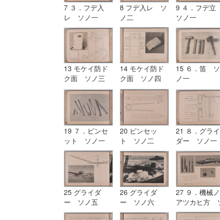
7 ３．フデ入
8 フデ入レ ソ
9 ４．フデ
レ ソノ一
ノ二
ソノ一
13 モケイ防ド
14 モケイ防ド
15 ６．笛 ソ
ク面 ソノ三
ク面 ソノ四
ノ一
19 ７．ピンセ
20 ピンセッ
21 ８．グライ
ット ソノ一
ト ソノ二
ダー ソノ一
25 グライダ
26 グライダ
27 ９．機械ノ
ー ソノ五
ー ソノ六
アツカヒ方 
ノ一