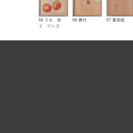
55 ２６．赤
56 奥付
57 裏表紙
イ リンゴ