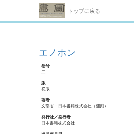
トップに戻る
エノホン
巻号
二
版
初版
著者
文部省・日本書籍株式会社（翻刻）
発行社／発行者
日本書籍株式会社
出版年月日