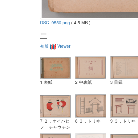
DSC_9550.png
( 4.5 MB )
二
初版
Viewer
1 表紙
2 中表紙
3 目録
7 ２．オイハヒ
8 ３．トリヰ
9 ３．トリヰ
ノ チャウチン