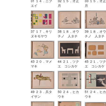
31 １４．ニフ
32 １５．オ正
33 １５．オ正
エイ
月
月
37 １７．キリ
38 １８．オウ
39 １８．オウ
ヌキモヤウ
チノ 人タチ
チノ 人タチ
43 ２０．マメ
44 ２１．ツク
45 ２１．ツク
マキ
エ コシカケ
エ コシカケ
49 ２３．兵タ
50 ２４．ヒカ
51 ２４．ヒカ
イサン
ウキ
ウキ