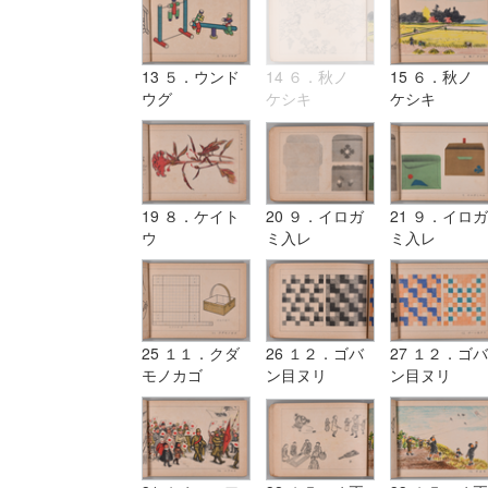
13 ５．ウンド
14 ６．秋ノ
15 ６．秋ノ
ウグ
ケシキ
ケシキ
19 ８．ケイト
20 ９．イロガ
21 ９．イロガ
ウ
ミ入レ
ミ入レ
25 １１．クダ
26 １２．ゴバ
27 １２．ゴバ
モノカゴ
ン目ヌリ
ン目ヌリ