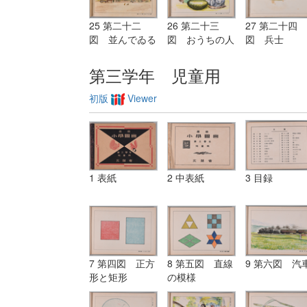
25 第二十二
26 第二十三
27 第二十四
図 並んでゐる
図 おうちの人
図 兵士
家
第三学年 児童用
初版
Viewer
1 表紙
2 中表紙
3 目録
7 第四図 正方
8 第五図 直線
9 第六図 汽
形と矩形
の模様