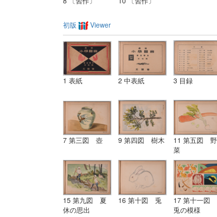
8 〔習作〕
10 〔習作〕
初版
Viewer
1 表紙
2 中表紙
3 目録
7 第三図 壺
9 第四図 樹木
11 第五図 野
菜
15 第九図 夏
16 第十図 兎
17 第十一図
休の思出
兎の模様