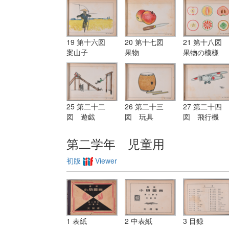
19 第十六図
20 第十七図
21 第十八図
案山子
果物
果物の模様
25 第二十二
26 第二十三
27 第二十四
図 遊戯
図 玩具
図 飛行機
第二学年 児童用
初版
Viewer
1 表紙
2 中表紙
3 目録