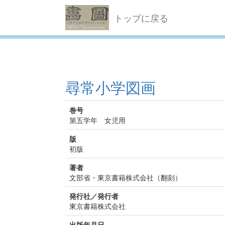
トップに戻る
尋常小学図画
巻号
第五学年 女児用
版
初版
著者
文部省・東京書籍株式会社（翻刻）
発行社／発行者
東京書籍株式会社
出版年月日