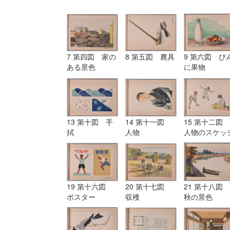
7 第四図 家の
8 第五図 農具
9 第六図 び
ある景色
に果物
13 第十図 手
14 第十一図
15 第十二図
拭
人物
人物のスケッ
19 第十六図
20 第十七図
21 第十八図
ポスター
収穫
秋の景色