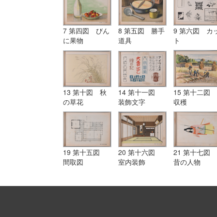
7 第四図 びん
8 第五図 勝手
9 第六図 カ
に果物
道具
ト
13 第十図 秋
14 第十一図
15 第十二図
の草花
装飾文字
収穫
19 第十五図
20 第十六図
21 第十七図
間取図
室内装飾
昔の人物