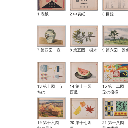
1 表紙
2 中表紙
3 目録
7 第四図 壺
8 第五図 樹木
9 第六図 景
13 第十図 う
14 第十一図
15 第十二図
ちは
西瓜
兎の模様
19 第十六図
20 第十七図
21 第十八図
秋の景色
葉
葉の模様