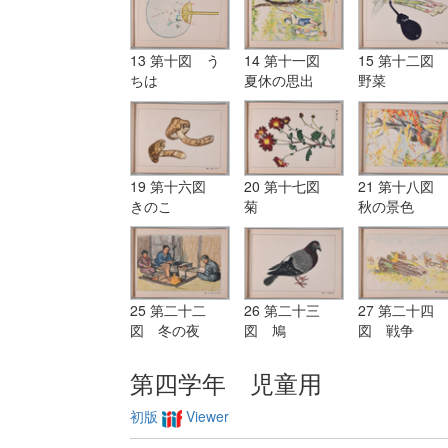
13 第十図 う
14 第十一図
15 第十二図
ちは
夏休の思出
野菜
19 第十六図
20 第十七図
21 第十八図
きのこ
菊
秋の景色
25 第二十二
26 第二十三
27 第二十四
図 冬の夜
図 鳩
図 戦争
第四学年 児童用
初版
Viewer