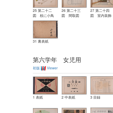
25 第二十二
26 第二十三
27 第二十四
図 枝に小鳥
図 間取図
図 室内装飾
31 裏表紙
第六学年 女児用
初版
Viewer
1 表紙
2 中表紙
3 目録