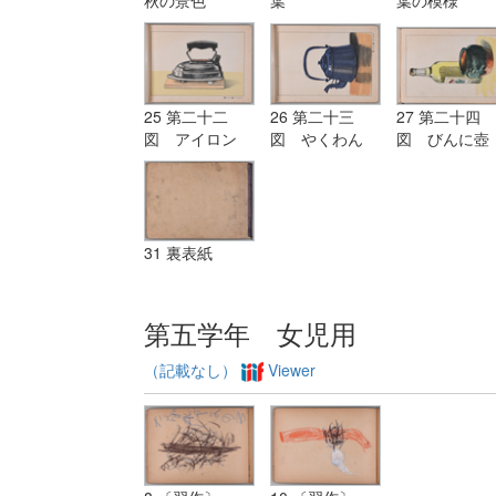
25 第二十二
26 第二十三
27 第二十四
図 アイロン
図 やくわん
図 びんに壺
31 裏表紙
第五学年 女児用
（記載なし）
Viewer