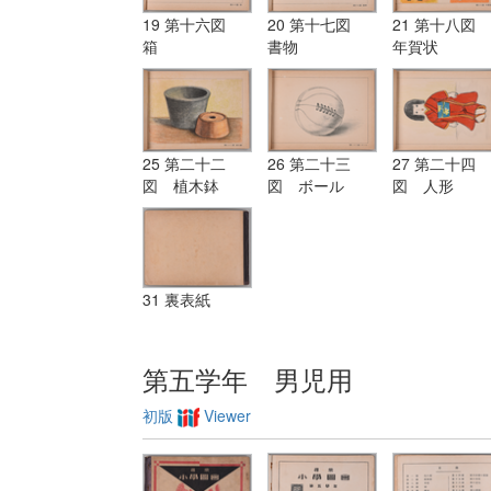
19 第十六図
20 第十七図
21 第十八図
箱
書物
年賀状
25 第二十二
26 第二十三
27 第二十四
図 植木鉢
図 ボール
図 人形
31 裏表紙
第五学年 男児用
初版
Viewer