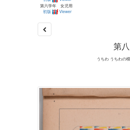
第六学年 女児用
初版
Viewer
第八
うちわ うちわの模