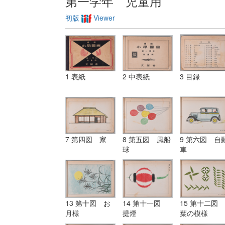
第一学年 児童用
初版
Viewer
1 表紙
2 中表紙
3 目録
7 第四図 家
8 第五図 風船
9 第六図 自
球
車
13 第十図 お
14 第十一図
15 第十二図
月様
提燈
葉の模様